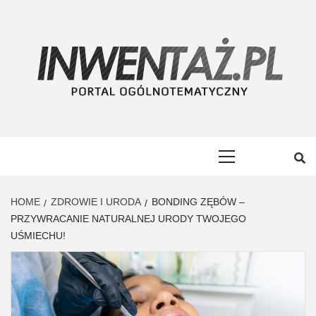
Skip
to
content
INWENTAŻ
PORTAL OGÓLNOTEMATYCZNY
Primary
Menu
HOME
ZDROWIE I URODA
BONDING ZĘBÓW –
PRZYWRACANIE NATURALNEJ URODY TWOJEGO
UŚMIECHU!