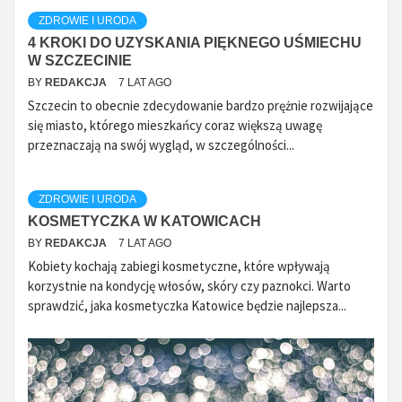
ZDROWIE I URODA
4 KROKI DO UZYSKANIA PIĘKNEGO UŚMIECHU
W SZCZECINIE
BY
REDAKCJA
7 LAT AGO
Szczecin to obecnie zdecydowanie bardzo prężnie rozwijające
się miasto, którego mieszkańcy coraz większą uwagę
przeznaczają na swój wygląd, w szczególności...
ZDROWIE I URODA
KOSMETYCZKA W KATOWICACH
BY
REDAKCJA
7 LAT AGO
Kobiety kochają zabiegi kosmetyczne, które wpływają
korzystnie na kondycję włosów, skóry czy paznokci. Warto
sprawdzić, jaka kosmetyczka Katowice będzie najlepsza...