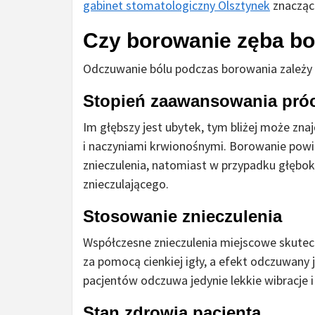
gabinet stomatologiczny Olsztynek
znacząc
Czy borowanie zęba bo
Odczuwanie bólu podczas borowania zależy o
Stopień zaawansowania pró
Im głębszy jest ubytek, tym bliżej może zna
i naczyniami krwionośnymi. Borowanie pow
znieczulenia, natomiast w przypadku głębo
znieczulającego.
Stosowanie znieczulenia
Współczesne znieczulenia miejscowe skutecz
za pomocą cienkiej igły, a efekt odczuwany 
pacjentów odczuwa jedynie lekkie wibracje i 
Stan zdrowia pacjenta