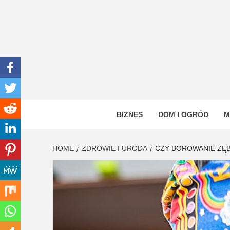
Skip
to
content
INWEN
PORTAL OGÓLNOTEMATYCZNY
BIZNES
DOM I OGRÓD
M
HOME
ZDROWIE I URODA
CZY BOROWANIE ZĘB