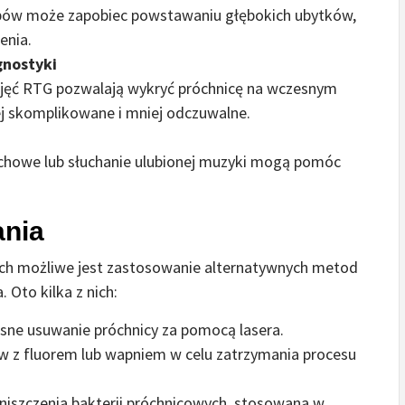
ębów może zapobiec powstawaniu głębokich ubytków,
enia.
gnostyki
djęć RTG pozwalają wykryć próchnicę na wczesnym
iej skomplikowane i mniej odczuwalne.
dechowe lub słuchanie ulubionej muzyki mogą pomóc
ania
ych możliwe jest zastosowanie alternatywnych metod
 Oto kilka z nich:
esne usuwanie próchnicy za pomocą lasera.
 z fluorem lub wapniem w celu zatrzymania procesu
niszczenia bakterii próchnicowych, stosowana w