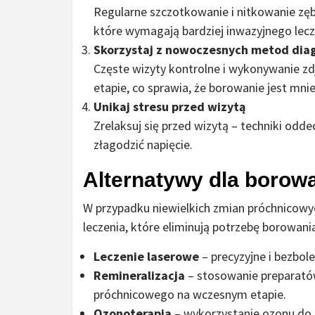
Regularne szczotkowanie i nitkowanie z
które wymagają bardziej inwazyjnego lecz
Skorzystaj z nowoczesnych metod dia
Częste wizyty kontrolne i wykonywanie z
etapie, co sprawia, że borowanie jest mn
Unikaj stresu przed wizytą
Zrelaksuj się przed wizytą – techniki od
złagodzić napięcie.
Alternatywy dla borow
W przypadku niewielkich zmian próchnicow
leczenia, które eliminują potrzebę borowania.
Leczenie laserowe
– precyzyjne i bezbol
Remineralizacja
– stosowanie preparatów
próchnicowego na wczesnym etapie.
Ozonoterapia
– wykorzystanie ozonu do 