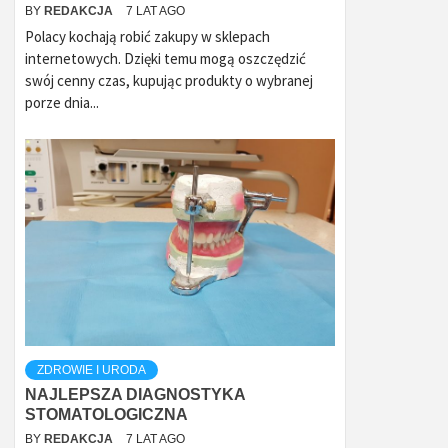
BY
REDAKCJA
7 LAT AGO
Polacy kochają robić zakupy w sklepach
internetowych. Dzięki temu mogą oszczędzić
swój cenny czas, kupując produkty o wybranej
porze dnia...
ZDROWIE I URODA
NAJLEPSZA DIAGNOSTYKA
STOMATOLOGICZNA
BY
REDAKCJA
7 LAT AGO