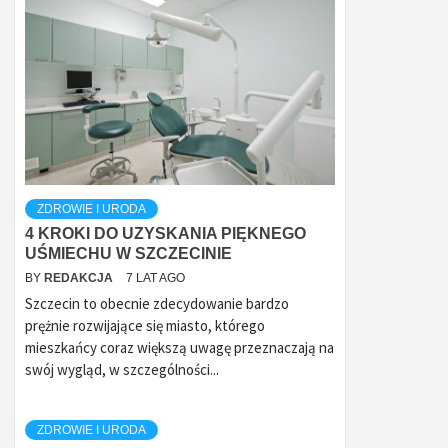
ZDROWIE I URODA
4 KROKI DO UZYSKANIA PIĘKNEGO
UŚMIECHU W SZCZECINIE
BY
REDAKCJA
7 LAT AGO
Szczecin to obecnie zdecydowanie bardzo
prężnie rozwijające się miasto, którego
mieszkańcy coraz większą uwagę przeznaczają na
swój wygląd, w szczególności...
ZDROWIE I URODA