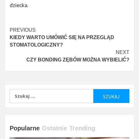
dziecka.
Czytaj
PREVIOUS
KIEDY WARTO UMÓWIĆ SIĘ NA PRZEGLĄD
więcej
STOMATOLOGICZNY?
NEXT
CZY BONDING ZĘBÓW MOŻNA WYBIELIĆ?
Szukaj:
Popularne
Ostatnie
Trending