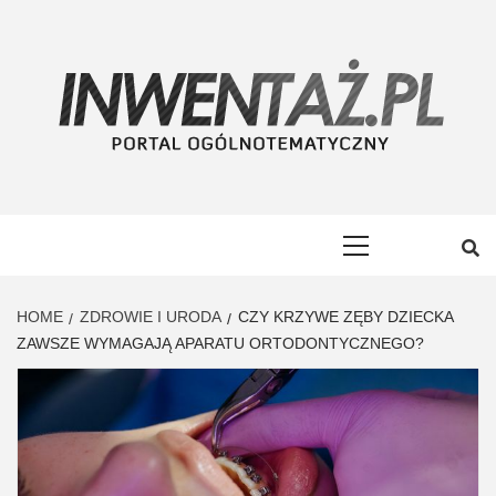
Skip
to
content
INWENTAŻ
PORTAL OGÓLNOTEMATYCZNY
Primary
Menu
HOME
ZDROWIE I URODA
CZY KRZYWE ZĘBY DZIECKA
ZAWSZE WYMAGAJĄ APARATU ORTODONTYCZNEGO?