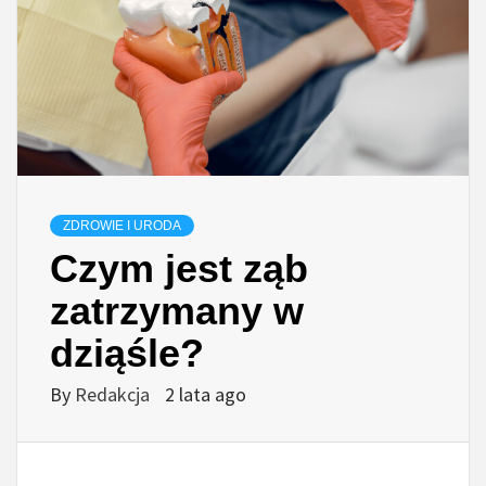
ZDROWIE I URODA
Czym jest ząb
zatrzymany w
dziąśle?
By
Redakcja
2 lata ago