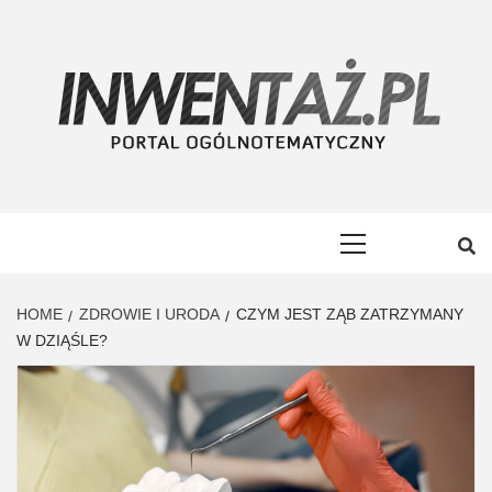
Skip
to
content
INWENTAŻ
PORTAL OGÓLNOTEMATYCZNY
Primary
Menu
HOME
ZDROWIE I URODA
CZYM JEST ZĄB ZATRZYMANY
W DZIĄŚLE?