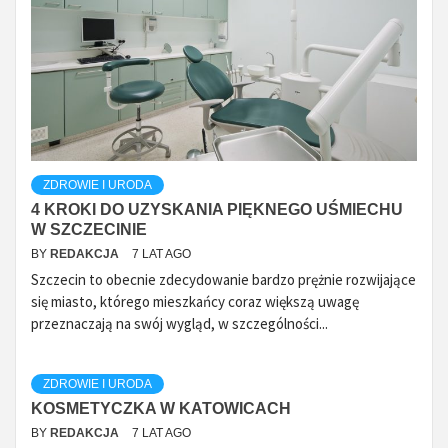
ZDROWIE I URODA
4 KROKI DO UZYSKANIA PIĘKNEGO UŚMIECHU
W SZCZECINIE
BY
REDAKCJA
7 LAT AGO
Szczecin to obecnie zdecydowanie bardzo prężnie rozwijające
się miasto, którego mieszkańcy coraz większą uwagę
przeznaczają na swój wygląd, w szczególności...
ZDROWIE I URODA
KOSMETYCZKA W KATOWICACH
BY
REDAKCJA
7 LAT AGO