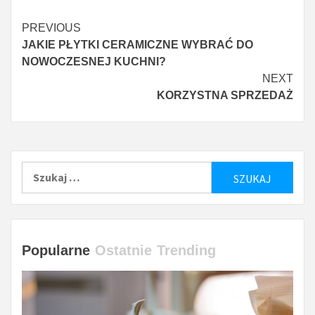
Czytaj
PREVIOUS
JAKIE PŁYTKI CERAMICZNE WYBRAĆ DO
więcej
NOWOCZESNEJ KUCHNI?
NEXT
KORZYSTNA SPRZEDAŻ
Szukaj:
Popularne
Ostatnie
Trending