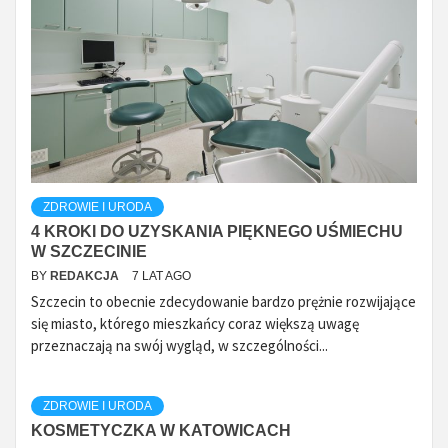
ZDROWIE I URODA
4 KROKI DO UZYSKANIA PIĘKNEGO UŚMIECHU
W SZCZECINIE
BY
REDAKCJA
7 LAT AGO
Szczecin to obecnie zdecydowanie bardzo prężnie rozwijające
się miasto, którego mieszkańcy coraz większą uwagę
przeznaczają na swój wygląd, w szczególności...
ZDROWIE I URODA
KOSMETYCZKA W KATOWICACH