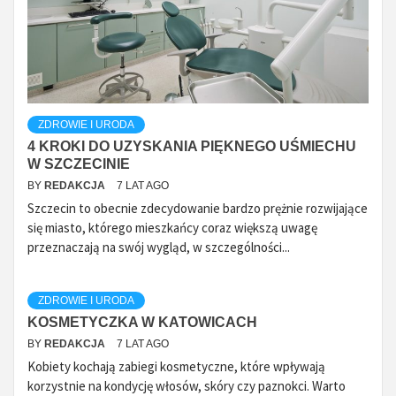
ZDROWIE I URODA
4 KROKI DO UZYSKANIA PIĘKNEGO UŚMIECHU
W SZCZECINIE
BY
REDAKCJA
7 LAT AGO
Szczecin to obecnie zdecydowanie bardzo prężnie rozwijające
się miasto, którego mieszkańcy coraz większą uwagę
przeznaczają na swój wygląd, w szczególności...
ZDROWIE I URODA
KOSMETYCZKA W KATOWICACH
BY
REDAKCJA
7 LAT AGO
Kobiety kochają zabiegi kosmetyczne, które wpływają
korzystnie na kondycję włosów, skóry czy paznokci. Warto