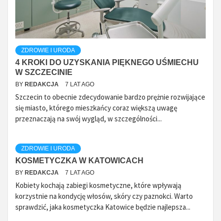
ZDROWIE I URODA
4 KROKI DO UZYSKANIA PIĘKNEGO UŚMIECHU
W SZCZECINIE
BY
REDAKCJA
7 LAT AGO
Szczecin to obecnie zdecydowanie bardzo prężnie rozwijające
się miasto, którego mieszkańcy coraz większą uwagę
przeznaczają na swój wygląd, w szczególności...
ZDROWIE I URODA
KOSMETYCZKA W KATOWICACH
BY
REDAKCJA
7 LAT AGO
Kobiety kochają zabiegi kosmetyczne, które wpływają
korzystnie na kondycję włosów, skóry czy paznokci. Warto
sprawdzić, jaka kosmetyczka Katowice będzie najlepsza...