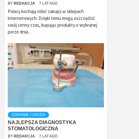
BY
REDAKCJA
7 LAT AGO
Polacy kochają robić zakupy w sklepach
internetowych. Dzięki temu mogą oszczędzić
swój cenny czas, kupując produkty o wybranej
porze dnia...
ZDROWIE I URODA
NAJLEPSZA DIAGNOSTYKA
STOMATOLOGICZNA
BY
REDAKCJA
7 LAT AGO