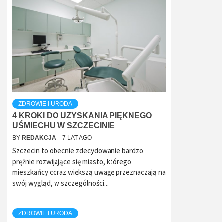
ZDROWIE I URODA
4 KROKI DO UZYSKANIA PIĘKNEGO
UŚMIECHU W SZCZECINIE
BY
REDAKCJA
7 LAT AGO
Szczecin to obecnie zdecydowanie bardzo
prężnie rozwijające się miasto, którego
mieszkańcy coraz większą uwagę przeznaczają na
swój wygląd, w szczególności...
ZDROWIE I URODA