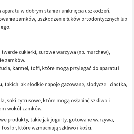
aparatu w dobrym stanie i uniknięcia uszkodzeń.
wanie zamków, uszkodzenie łuków ortodontycznych lub
nego.
y, twarde cukierki, surowe warzywa (np. marchew),
ie zamków.
żucia, karmel, toffi, które mogą przylegać do aparatu i
u
, takich jak słodkie napoje gazowane, słodycze i ciastka,
cola, soki cytrusowe, które mogą osłabiać szkliwo i
plam wokół zamków.
we produkty, takie jak jogurty, gotowane warzywa,
fosfor, które wzmacniają szkliwo i kości.