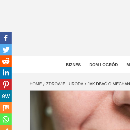
Skip
to
content
INWEN
PORTAL OGÓLNOTEMATYCZNY
BIZNES
DOM I OGRÓD
M
HOME
ZDROWIE I URODA
JAK DBAĆ O MECHA