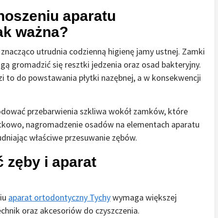
noszeniu aparatu
tak ważna?
znacząco utrudnia codzienną higienę jamy ustnej. Zamki
ogą gromadzić się resztki jedzenia oraz osad bakteryjny.
zi to do powstawania płytki nazębnej, a w konsekwencji
dować przebarwienia szkliwa wokół zamków, które
datkowo, nagromadzenie osadów na elementach aparatu
udniając właściwe przesuwanie zębów.
 zęby i aparat
niu
aparat ortodontyczny Tychy
wymaga większej
chnik oraz akcesoriów do czyszczenia.