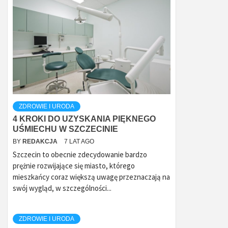
ZDROWIE I URODA
4 KROKI DO UZYSKANIA PIĘKNEGO
UŚMIECHU W SZCZECINIE
BY
REDAKCJA
7 LAT AGO
Szczecin to obecnie zdecydowanie bardzo
prężnie rozwijające się miasto, którego
mieszkańcy coraz większą uwagę przeznaczają na
swój wygląd, w szczególności...
ZDROWIE I URODA