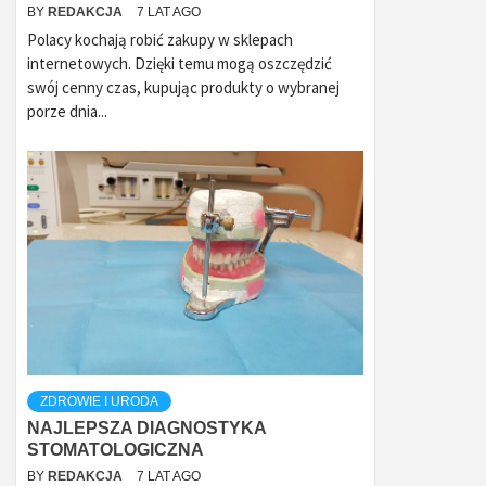
BY
REDAKCJA
7 LAT AGO
Polacy kochają robić zakupy w sklepach
internetowych. Dzięki temu mogą oszczędzić
swój cenny czas, kupując produkty o wybranej
porze dnia...
ZDROWIE I URODA
NAJLEPSZA DIAGNOSTYKA
STOMATOLOGICZNA
BY
REDAKCJA
7 LAT AGO