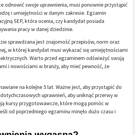
ce odnowić swoje uprawnienia, musi ponownie przystąpić
iedzę i umiejętności w danym zakresie. Egzamin
acyjną SEP, która ocenia, czy kandydat posiada
ania pracy w danej dziedzinie.
gdzie sprawdzana jest znajomość przepisów, norm oraz
nej, w której kandydat musi wykazać się umiejętnościami
 elektrycznych. Warto przed egzaminem odświeżyć swoją
sami i nowościami w branży, aby mieć pewność, że
wiane na kolejne 5 lat. Ważne jest, aby przystąpić do
dotychczasowych uprawnień, aby uniknąć przerwy w
erują kursy przygotowawcze, które mogą pomóc w
eśli od poprzedniego egzaminu minęło dużo czasu i
prawnienia wygasną?