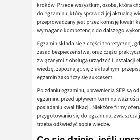
kroków. Przede wszystkim, osoba, która ch
do egzaminu, który sprawdzi jej aktualną w
przeprowadzany jest przez komisję kwalifik
wymagane kompetencje do dalszego wykonyw
Egzamin składa się z części teoretycznej, 
zasad bezpieczeństwa, oraz części praktycz
związanymi z obsługą urządzeń i instalacji
wiedzę, zapoznając się z aktualnymi przepi
egzamin zakończy się sukcesem.
Po zdaniu egzaminu, uprawnienia SEP są odna
egzaminu przed upływem terminu ważności 
posiadaniu kwalifikacji. Niektóre firmy of
przygotowaniu się do egzaminu, zwłaszcza j
trzeba odświeżyć sobie wiedzę.
Co się dzieje, jeśli u