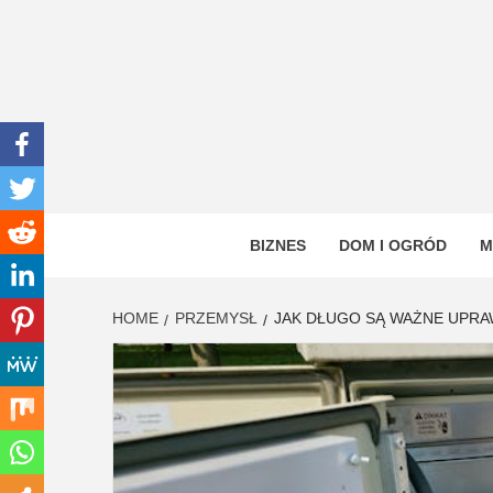
Skip
to
content
INWEN
PORTAL OGÓLNOTEMATYCZNY
BIZNES
DOM I OGRÓD
M
HOME
PRZEMYSŁ
JAK DŁUGO SĄ WAŻNE UPRAW