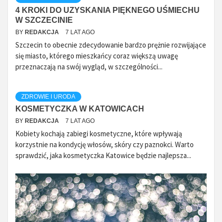
4 KROKI DO UZYSKANIA PIĘKNEGO UŚMIECHU
W SZCZECINIE
BY
REDAKCJA
7 LAT AGO
Szczecin to obecnie zdecydowanie bardzo prężnie rozwijające
się miasto, którego mieszkańcy coraz większą uwagę
przeznaczają na swój wygląd, w szczególności...
ZDROWIE I URODA
KOSMETYCZKA W KATOWICACH
BY
REDAKCJA
7 LAT AGO
Kobiety kochają zabiegi kosmetyczne, które wpływają
korzystnie na kondycję włosów, skóry czy paznokci. Warto
sprawdzić, jaka kosmetyczka Katowice będzie najlepsza...