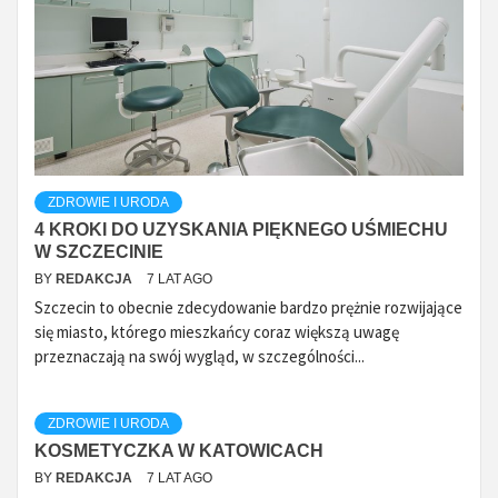
ZDROWIE I URODA
4 KROKI DO UZYSKANIA PIĘKNEGO UŚMIECHU
W SZCZECINIE
BY
REDAKCJA
7 LAT AGO
Szczecin to obecnie zdecydowanie bardzo prężnie rozwijające
się miasto, którego mieszkańcy coraz większą uwagę
przeznaczają na swój wygląd, w szczególności...
ZDROWIE I URODA
KOSMETYCZKA W KATOWICACH
BY
REDAKCJA
7 LAT AGO