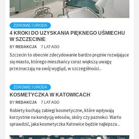
ZDROWIE I URODA
4 KROKI DO UZYSKANIA PIĘKNEGO UŚMIECHU
W SZCZECINIE
BY
REDAKCJA
7 LAT AGO
Szczecin to obecnie zdecydowanie bardzo prężnie rozwijające
się miasto, którego mieszkańcy coraz większą uwagę
przeznaczają na swój wygląd, w szczególności...
ZDROWIE I URODA
KOSMETYCZKA W KATOWICACH
BY
REDAKCJA
7 LAT AGO
Kobiety kochają zabiegi kosmetyczne, które wpływają
korzystnie na kondycję włosów, skóry czy paznokci. Warto
sprawdzić, jaka kosmetyczka Katowice będzie najlepsza...