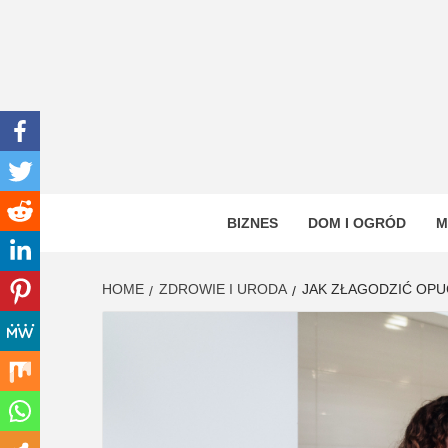
Skip
to
content
INWEN
PORTAL OGÓLNOTEMATYCZNY
BIZNES
DOM I OGRÓD
M
HOME
ZDROWIE I URODA
JAK ZŁAGODZIĆ OPU