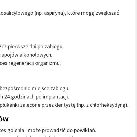
losalicylowego (np. aspiryna), które mogą zwiększać
zez pierwsze dni po zabiegu.
 napojów alkoholowych.
es regeneracji organizmu.
bezpośrednio miejsce zabiegu.
h 24 godzinach po implantacji.
łukanki zalecone przez dentystę (np. z chlorheksydyną).
sów
es gojenia i może prowadzić do powikłań.