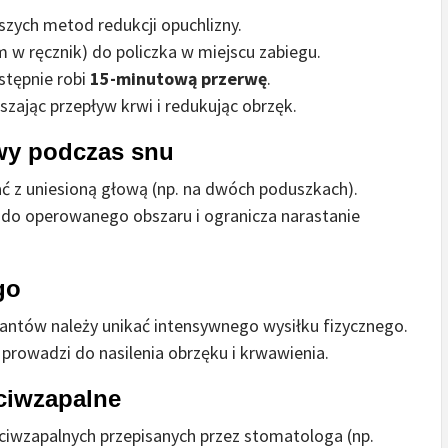
szych metod redukcji opuchlizny.
 w ręcznik) do policzka w miejscu zabiegu.
astępnie robi
15-minutową przerwę
.
zając przepływ krwi i redukując obrzęk.
wy podczas snu
ć z uniesioną głową (np. na dwóch poduszkach).
 do operowanego obszaru i ogranicza narastanie
go
antów należy unikać intensywnego wysiłku fizycznego.
 prowadzi do nasilenia obrzęku i krwawienia.
eciwzapalne
ciwzapalnych przepisanych przez stomatologa (np.