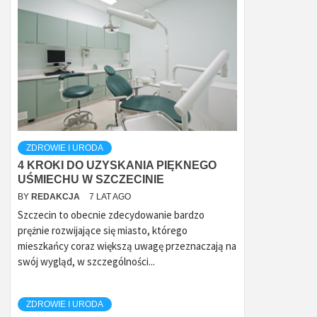
ZDROWIE I URODA
4 KROKI DO UZYSKANIA PIĘKNEGO
UŚMIECHU W SZCZECINIE
BY
REDAKCJA
7 LAT AGO
Szczecin to obecnie zdecydowanie bardzo
prężnie rozwijające się miasto, którego
mieszkańcy coraz większą uwagę przeznaczają na
swój wygląd, w szczególności...
ZDROWIE I URODA