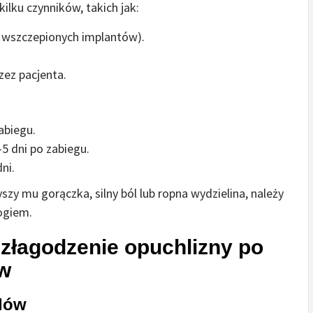
ilku czynników, takich jak:
 wszczepionych implantów).
zez pacjenta.
abiegu.
5 dni po zabiegu.
ni.
yszy mu gorączka, silny ból lub ropna wydzielina, należy
ogiem.
złagodzenie opuchlizny po
ów
dów