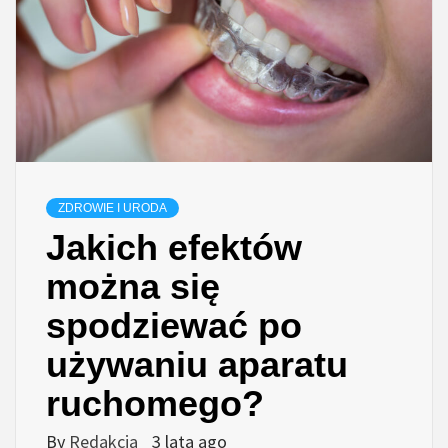
ZDROWIE I URODA
Jakich efektów
można się
spodziewać po
używaniu aparatu
ruchomego?
By
Redakcja
3 lata ago