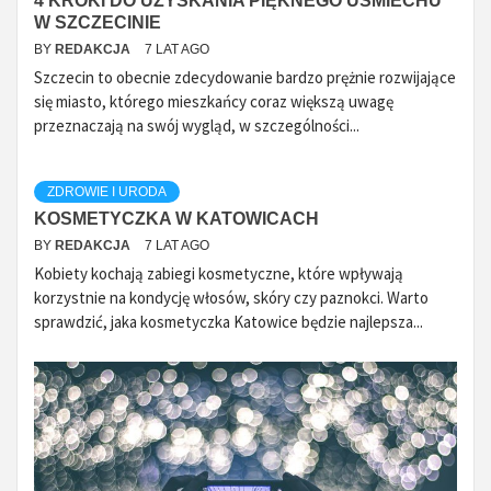
4 KROKI DO UZYSKANIA PIĘKNEGO UŚMIECHU
W SZCZECINIE
BY
REDAKCJA
7 LAT AGO
Szczecin to obecnie zdecydowanie bardzo prężnie rozwijające
się miasto, którego mieszkańcy coraz większą uwagę
przeznaczają na swój wygląd, w szczególności...
ZDROWIE I URODA
KOSMETYCZKA W KATOWICACH
BY
REDAKCJA
7 LAT AGO
Kobiety kochają zabiegi kosmetyczne, które wpływają
korzystnie na kondycję włosów, skóry czy paznokci. Warto
sprawdzić, jaka kosmetyczka Katowice będzie najlepsza...