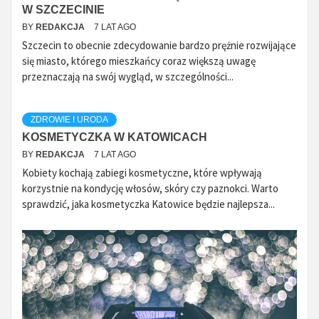
W SZCZECINIE
BY
REDAKCJA
7 LAT AGO
Szczecin to obecnie zdecydowanie bardzo prężnie rozwijające
się miasto, którego mieszkańcy coraz większą uwagę
przeznaczają na swój wygląd, w szczególności...
ZDROWIE I URODA
KOSMETYCZKA W KATOWICACH
BY
REDAKCJA
7 LAT AGO
Kobiety kochają zabiegi kosmetyczne, które wpływają
korzystnie na kondycję włosów, skóry czy paznokci. Warto
sprawdzić, jaka kosmetyczka Katowice będzie najlepsza...