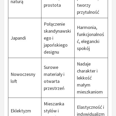
naturą
prostota
tworzy
przytulność
Połączenie
Harmonia,
skandynawski
funkcjonalnoś
Japandi
ego i
ć, elegancki
japońskiego
spokój
designu
Nadaje
Surowe
charakter i
Nowoczesny
materiały i
lekkość
loft
otwarta
małym
przestrzeń
mieszkaniom
Mieszanka
Elastyczność i
Eklektyzm
stylów i
indywidualizm