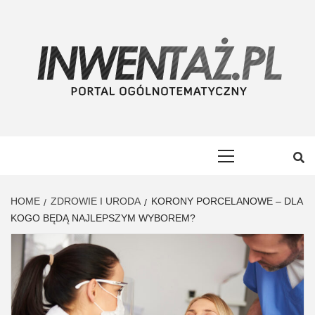
Skip
to
content
INWENTAŻ
PORTAL OGÓLNOTEMATYCZNY
Primary
Menu
HOME
ZDROWIE I URODA
KORONY PORCELANOWE – DLA
KOGO BĘDĄ NAJLEPSZYM WYBOREM?