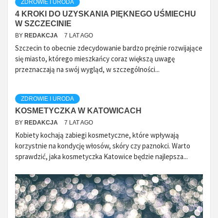
ZDROWIE I URODA
4 KROKI DO UZYSKANIA PIĘKNEGO UŚMIECHU
W SZCZECINIE
BY
REDAKCJA
7 LAT AGO
Szczecin to obecnie zdecydowanie bardzo prężnie rozwijające
się miasto, którego mieszkańcy coraz większą uwagę
przeznaczają na swój wygląd, w szczególności...
ZDROWIE I URODA
KOSMETYCZKA W KATOWICACH
BY
REDAKCJA
7 LAT AGO
Kobiety kochają zabiegi kosmetyczne, które wpływają
korzystnie na kondycję włosów, skóry czy paznokci. Warto
sprawdzić, jaka kosmetyczka Katowice będzie najlepsza...