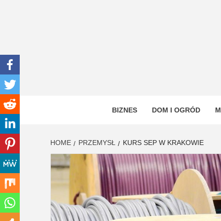
Skip
to
content
INWEN
PORTAL OGÓLNOTEMATYCZNY
BIZNES
DOM I OGRÓD
M
HOME
PRZEMYSŁ
KURS SEP W KRAKOWIE