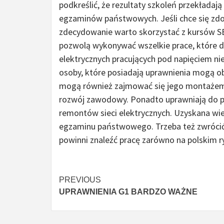
podkreślić, że rezultaty szkoleń przekłada
egzaminów państwowych. Jeśli chce się zdob
zdecydowanie warto skorzystać z kursów SE
pozwolą wykonywać wszelkie prace, które do
elektrycznych pracujących pod napięciem ni
osoby, które posiadają uprawnienia mogą obs
mogą również zajmować się jego montażem. 
rozwój zawodowy. Ponadto uprawniają do pr
remontów sieci elektrycznych. Uzyskana wi
egzaminu państwowego. Trzeba też zwrócić u
powinni znaleźć pracę zarówno na polskim ry
Czytaj
PREVIOUS
UPRAWNIENIA G1 BARDZO WAŻNE
więcej