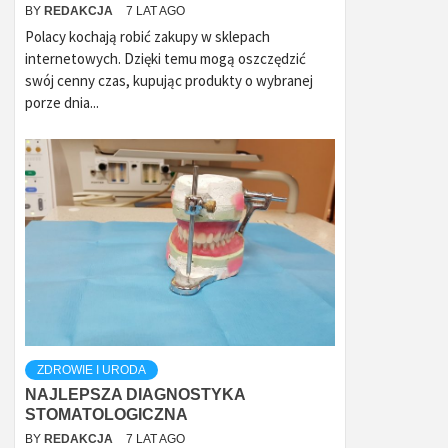
BY
REDAKCJA
7 LAT AGO
Polacy kochają robić zakupy w sklepach
internetowych. Dzięki temu mogą oszczędzić
swój cenny czas, kupując produkty o wybranej
porze dnia...
ZDROWIE I URODA
NAJLEPSZA DIAGNOSTYKA
STOMATOLOGICZNA
BY
REDAKCJA
7 LAT AGO