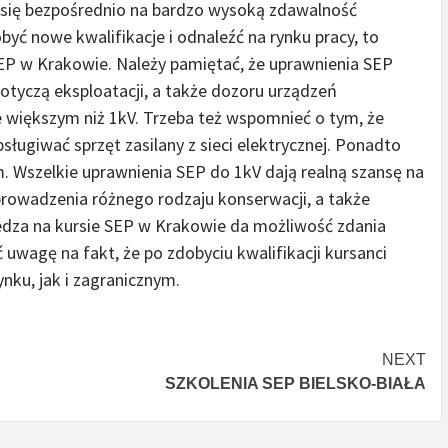
ją się bezpośrednio na bardzo wysoką zdawalność
yć nowe kwalifikacje i odnaleźć na rynku pracy, to
P w Krakowie. Należy pamiętać, że uprawnienia SEP
tyczą eksploatacji, a także dozoru urządzeń
e większym niż 1kV. Trzeba też wspomnieć o tym, że
ługiwać sprzęt zasilany z sieci elektrycznej. Ponadto
Wszelkie uprawnienia SEP do 1kV dają realną szansę na
owadzenia różnego rodzaju konserwacji, a także
edza na kursie SEP w Krakowie da możliwość zdania
wagę na fakt, że po zdobyciu kwalifikacji kursanci
nku, jak i zagranicznym.
NEXT
SZKOLENIA SEP BIELSKO-BIAŁA