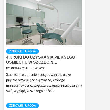
ZDROWIE I URODA
4 KROKI DO UZYSKANIA PIĘKNEGO
UŚMIECHU W SZCZECINIE
BY
REDAKCJA
7 LAT AGO
Szczecin to obecnie zdecydowanie bardzo
prężnie rozwijające się miasto, którego
mieszkańcy coraz większą uwagę przeznaczają na
swój wygląd, w szczególności...
ZDROWIE I URODA