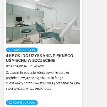
ZDROWIE I URODA
4 KROKI DO UZYSKANIA PIĘKNEGO
UŚMIECHU W SZCZECINIE
BY
REDAKCJA
7 LAT AGO
Szczecin to obecnie zdecydowanie bardzo
prężnie rozwijające się miasto, którego
mieszkańcy coraz większą uwagę przeznaczają na
swój wygląd, w szczególności...
ZDROWIE I URODA