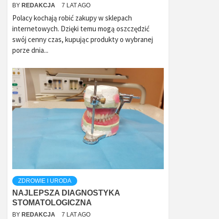
BY
REDAKCJA
7 LAT AGO
Polacy kochają robić zakupy w sklepach
internetowych. Dzięki temu mogą oszczędzić
swój cenny czas, kupując produkty o wybranej
porze dnia...
ZDROWIE I URODA
NAJLEPSZA DIAGNOSTYKA
STOMATOLOGICZNA
BY
REDAKCJA
7 LAT AGO