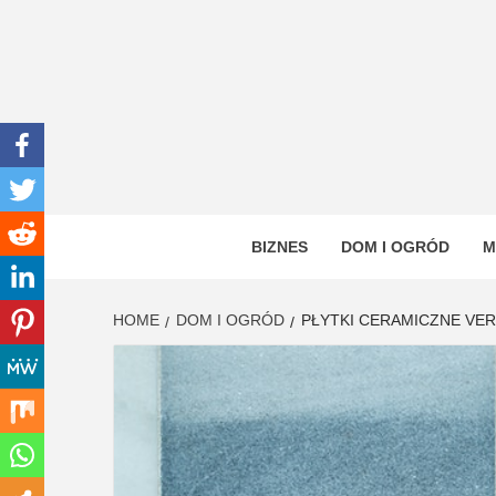
Skip
to
content
INWEN
PORTAL OGÓLNOTEMATYCZNY
BIZNES
DOM I OGRÓD
M
HOME
DOM I OGRÓD
PŁYTKI CERAMICZNE VER