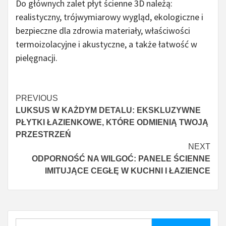
Do głównych zalet płyt ścienne 3D należą:
realistyczny, trójwymiarowy wygląd, ekologiczne i
bezpieczne dla zdrowia materiały, właściwości
termoizolacyjne i akustyczne, a także łatwość w
pielęgnacji.
Czytaj
PREVIOUS
LUKSUS W KAŻDYM DETALU: EKSKLUZYWNE
więcej
PŁYTKI ŁAZIENKOWE, KTÓRE ODMIENIĄ TWOJĄ
PRZESTRZEŃ
NEXT
ODPORNOŚĆ NA WILGOĆ: PANELE ŚCIENNE
IMITUJĄCE CEGŁĘ W KUCHNI I ŁAZIENCE
Szukaj: