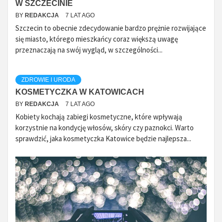
W SZCZECINIE
BY
REDAKCJA
7 LAT AGO
Szczecin to obecnie zdecydowanie bardzo prężnie rozwijające
się miasto, którego mieszkańcy coraz większą uwagę
przeznaczają na swój wygląd, w szczególności...
ZDROWIE I URODA
KOSMETYCZKA W KATOWICACH
BY
REDAKCJA
7 LAT AGO
Kobiety kochają zabiegi kosmetyczne, które wpływają
korzystnie na kondycję włosów, skóry czy paznokci. Warto
sprawdzić, jaka kosmetyczka Katowice będzie najlepsza...