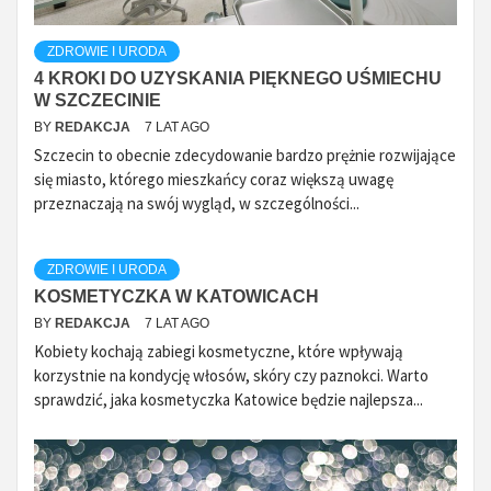
ZDROWIE I URODA
4 KROKI DO UZYSKANIA PIĘKNEGO UŚMIECHU
W SZCZECINIE
BY
REDAKCJA
7 LAT AGO
Szczecin to obecnie zdecydowanie bardzo prężnie rozwijające
się miasto, którego mieszkańcy coraz większą uwagę
przeznaczają na swój wygląd, w szczególności...
ZDROWIE I URODA
KOSMETYCZKA W KATOWICACH
BY
REDAKCJA
7 LAT AGO
Kobiety kochają zabiegi kosmetyczne, które wpływają
korzystnie na kondycję włosów, skóry czy paznokci. Warto
sprawdzić, jaka kosmetyczka Katowice będzie najlepsza...