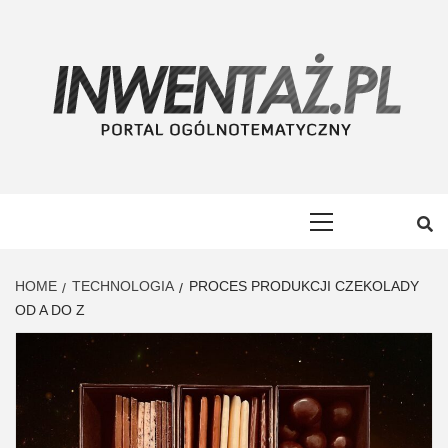
Skip
to
content
INWENTAŻ
PORTAL OGÓLNOTEMATYCZNY
Primary
Menu
HOME
TECHNOLOGIA
PROCES PRODUKCJI CZEKOLADY
OD A DO Z