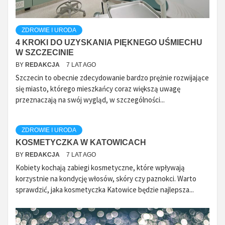
ZDROWIE I URODA
4 KROKI DO UZYSKANIA PIĘKNEGO UŚMIECHU
W SZCZECINIE
BY
REDAKCJA
7 LAT AGO
Szczecin to obecnie zdecydowanie bardzo prężnie rozwijające
się miasto, którego mieszkańcy coraz większą uwagę
przeznaczają na swój wygląd, w szczególności...
ZDROWIE I URODA
KOSMETYCZKA W KATOWICACH
BY
REDAKCJA
7 LAT AGO
Kobiety kochają zabiegi kosmetyczne, które wpływają
korzystnie na kondycję włosów, skóry czy paznokci. Warto
sprawdzić, jaka kosmetyczka Katowice będzie najlepsza...