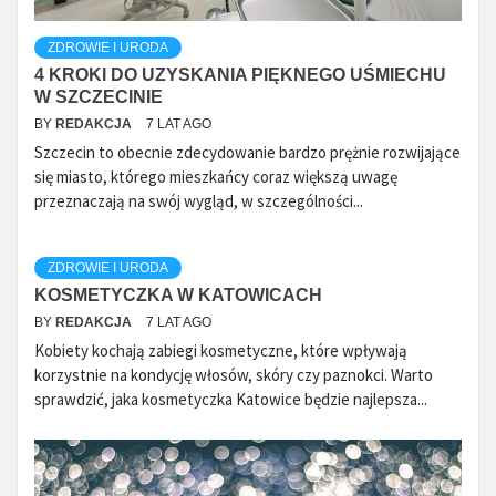
ZDROWIE I URODA
4 KROKI DO UZYSKANIA PIĘKNEGO UŚMIECHU
W SZCZECINIE
BY
REDAKCJA
7 LAT AGO
Szczecin to obecnie zdecydowanie bardzo prężnie rozwijające
się miasto, którego mieszkańcy coraz większą uwagę
przeznaczają na swój wygląd, w szczególności...
ZDROWIE I URODA
KOSMETYCZKA W KATOWICACH
BY
REDAKCJA
7 LAT AGO
Kobiety kochają zabiegi kosmetyczne, które wpływają
korzystnie na kondycję włosów, skóry czy paznokci. Warto
sprawdzić, jaka kosmetyczka Katowice będzie najlepsza...