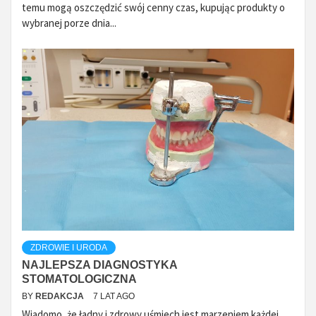
temu mogą oszczędzić swój cenny czas, kupując produkty o
wybranej porze dnia...
ZDROWIE I URODA
NAJLEPSZA DIAGNOSTYKA
STOMATOLOGICZNA
BY
REDAKCJA
7 LAT AGO
Wiadomo, że ładny i zdrowy uśmiech jest marzeniem każdej