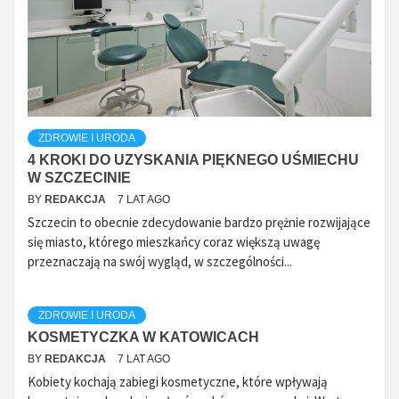
ZDROWIE I URODA
4 KROKI DO UZYSKANIA PIĘKNEGO UŚMIECHU
W SZCZECINIE
BY
REDAKCJA
7 LAT AGO
Szczecin to obecnie zdecydowanie bardzo prężnie rozwijające
się miasto, którego mieszkańcy coraz większą uwagę
przeznaczają na swój wygląd, w szczególności...
ZDROWIE I URODA
KOSMETYCZKA W KATOWICACH
BY
REDAKCJA
7 LAT AGO
Kobiety kochają zabiegi kosmetyczne, które wpływają