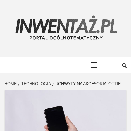
Skip
to
content
INWENTAŻ
PORTAL OGÓLNOTEMATYCZNY
Primary
Menu
HOME
TECHNOLOGIA
UCHWYTY NA AKCESORIA IOTTIE