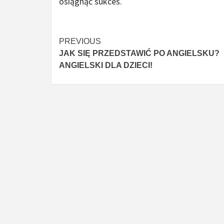
osiągnąć sukces.
Czytaj
PREVIOUS
JAK SIĘ PRZEDSTAWIĆ PO ANGIELSKU?
więcej
ANGIELSKI DLA DZIECI!