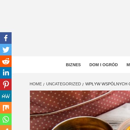
Skip
to
content
INWEN
PORTAL OGÓLNOTEMATYCZNY
BIZNES
DOM I OGRÓD
M
HOME
UNCATEGORIZED
WPŁYW WSPÓLNYCH O