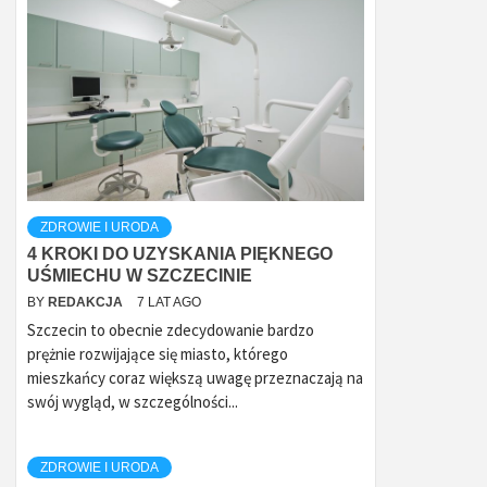
ZDROWIE I URODA
4 KROKI DO UZYSKANIA PIĘKNEGO
UŚMIECHU W SZCZECINIE
BY
REDAKCJA
7 LAT AGO
Szczecin to obecnie zdecydowanie bardzo
prężnie rozwijające się miasto, którego
mieszkańcy coraz większą uwagę przeznaczają na
swój wygląd, w szczególności...
ZDROWIE I URODA