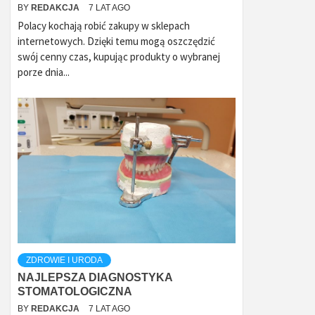
BY
REDAKCJA
7 LAT AGO
Polacy kochają robić zakupy w sklepach
internetowych. Dzięki temu mogą oszczędzić
swój cenny czas, kupując produkty o wybranej
porze dnia...
ZDROWIE I URODA
NAJLEPSZA DIAGNOSTYKA
STOMATOLOGICZNA
BY
REDAKCJA
7 LAT AGO