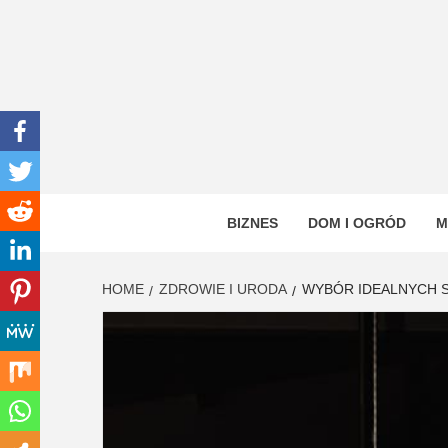
Skip
to
content
INWEN
PORTAL OGÓLNOTEMATYCZNY
BIZNES
DOM I OGRÓD
M
HOME
ZDROWIE I URODA
WYBÓR IDEALNYCH S