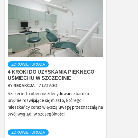
ZDROWIE I URODA
4 KROKI DO UZYSKANIA PIĘKNEGO
UŚMIECHU W SZCZECINIE
BY
REDAKCJA
7 LAT AGO
Szczecin to obecnie zdecydowanie bardzo
prężnie rozwijające się miasto, którego
mieszkańcy coraz większą uwagę przeznaczają na
swój wygląd, w szczególności...
ZDROWIE I URODA