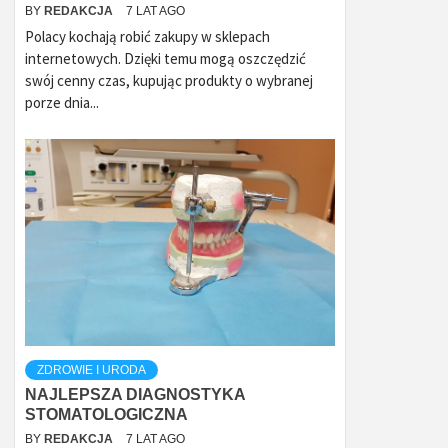
BY
REDAKCJA
7 LAT AGO
Polacy kochają robić zakupy w sklepach
internetowych. Dzięki temu mogą oszczędzić
swój cenny czas, kupując produkty o wybranej
porze dnia...
ZDROWIE I URODA
NAJLEPSZA DIAGNOSTYKA
STOMATOLOGICZNA
BY
REDAKCJA
7 LAT AGO