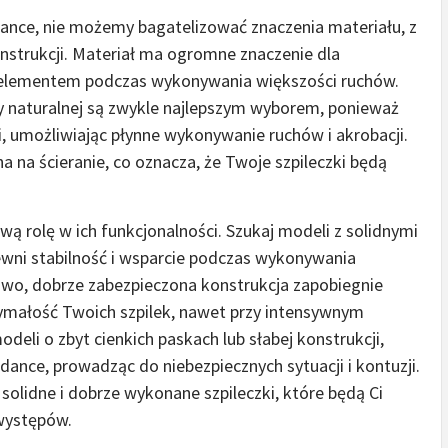
dance, nie możemy bagatelizować znaczenia materiału, z
onstrukcji. Materiał ma ogromne znaczenie dla
m elementem podczas wykonywania większości ruchów.
ry naturalnej są zwykle najlepszym wyborem, ponieważ
, umożliwiając płynne wykonywanie ruchów i akrobacji.
a na ścieranie, co oznacza, że Twoje szpileczki będą
ą rolę w ich funkcjonalności. Szukaj modeli z solidnymi
wni stabilność i wsparcie podczas wykonywania
wo, dobrze zabezpieczona konstrukcja zapobiegnie
ymałość Twoich szpilek, nawet przy intensywnym
deli o zbyt cienkich paskach lub słabej konstrukcji,
nce, prowadząc do niebezpiecznych sytuacji i kontuzji.
olidne i dobrze wykonane szpileczki, które będą Ci
 występów.