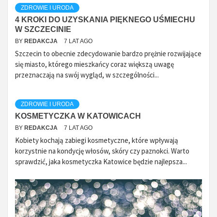
ZDROWIE I URODA
4 KROKI DO UZYSKANIA PIĘKNEGO UŚMIECHU
W SZCZECINIE
BY
REDAKCJA
7 LAT AGO
Szczecin to obecnie zdecydowanie bardzo prężnie rozwijające
się miasto, którego mieszkańcy coraz większą uwagę
przeznaczają na swój wygląd, w szczególności...
ZDROWIE I URODA
KOSMETYCZKA W KATOWICACH
BY
REDAKCJA
7 LAT AGO
Kobiety kochają zabiegi kosmetyczne, które wpływają
korzystnie na kondycję włosów, skóry czy paznokci. Warto
sprawdzić, jaka kosmetyczka Katowice będzie najlepsza...