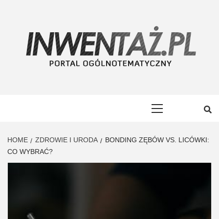
Skip
to
content
INWENTAŻ
PORTAL OGÓLNOTEMATYCZNY
Primary
Menu
HOME
ZDROWIE I URODA
BONDING ZĘBÓW VS. LICÓWKI:
CO WYBRAĆ?