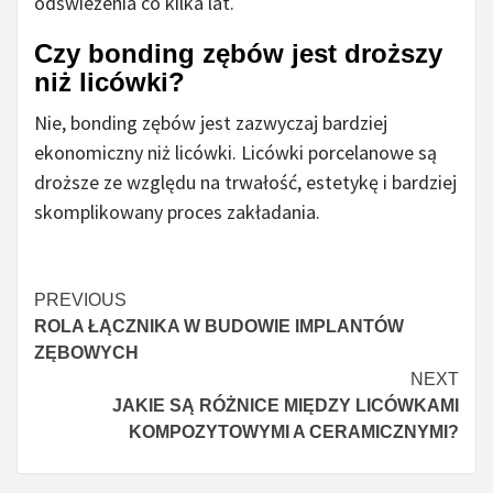
odświeżenia co kilka lat.
Czy bonding zębów jest droższy
niż licówki?
Nie, bonding zębów jest zazwyczaj bardziej
ekonomiczny niż licówki. Licówki porcelanowe są
droższe ze względu na trwałość, estetykę i bardziej
skomplikowany proces zakładania.
Czytaj
PREVIOUS
ROLA ŁĄCZNIKA W BUDOWIE IMPLANTÓW
więcej
ZĘBOWYCH
NEXT
JAKIE SĄ RÓŻNICE MIĘDZY LICÓWKAMI
KOMPOZYTOWYMI A CERAMICZNYMI?