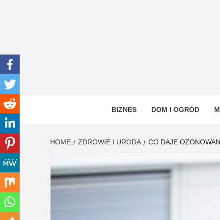
Skip
to
content
INWEN
PORTAL OGÓLNOTEMATYCZNY
BIZNES
DOM I OGRÓD
M
HOME
ZDROWIE I URODA
CO DAJE OZONOWAN