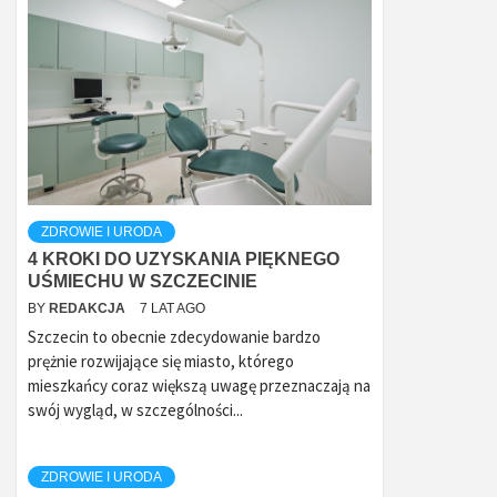
ZDROWIE I URODA
4 KROKI DO UZYSKANIA PIĘKNEGO
UŚMIECHU W SZCZECINIE
BY
REDAKCJA
7 LAT AGO
Szczecin to obecnie zdecydowanie bardzo
prężnie rozwijające się miasto, którego
mieszkańcy coraz większą uwagę przeznaczają na
swój wygląd, w szczególności...
ZDROWIE I URODA