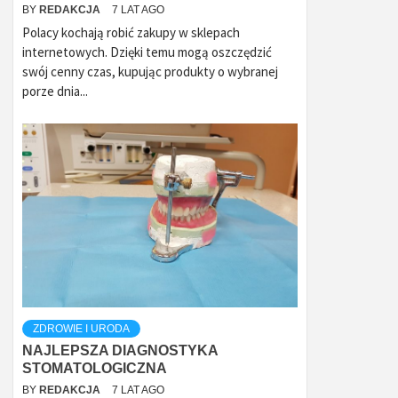
BY
REDAKCJA
7 LAT AGO
Polacy kochają robić zakupy w sklepach
internetowych. Dzięki temu mogą oszczędzić
swój cenny czas, kupując produkty o wybranej
porze dnia...
ZDROWIE I URODA
NAJLEPSZA DIAGNOSTYKA
STOMATOLOGICZNA
BY
REDAKCJA
7 LAT AGO