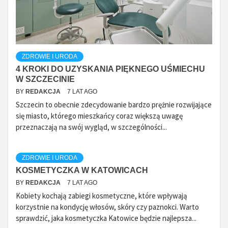
ZDROWIE I URODA
4 KROKI DO UZYSKANIA PIĘKNEGO UŚMIECHU
W SZCZECINIE
BY
REDAKCJA
7 LAT AGO
Szczecin to obecnie zdecydowanie bardzo prężnie rozwijające
się miasto, którego mieszkańcy coraz większą uwagę
przeznaczają na swój wygląd, w szczególności...
ZDROWIE I URODA
KOSMETYCZKA W KATOWICACH
BY
REDAKCJA
7 LAT AGO
Kobiety kochają zabiegi kosmetyczne, które wpływają
korzystnie na kondycję włosów, skóry czy paznokci. Warto
sprawdzić, jaka kosmetyczka Katowice będzie najlepsza...