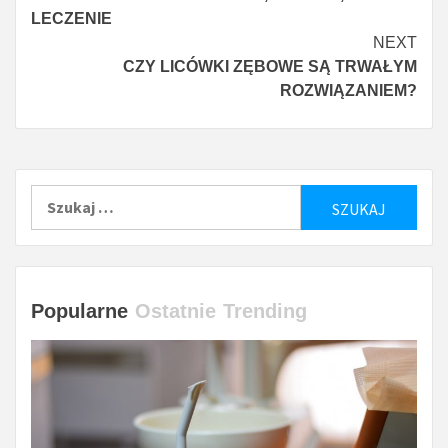
więcej
LECZENIE
NEXT
CZY LICÓWKI ZĘBOWE SĄ TRWAŁYM
ROZWIĄZANIEM?
Szukaj:
Popularne
Ostatnie
Trending