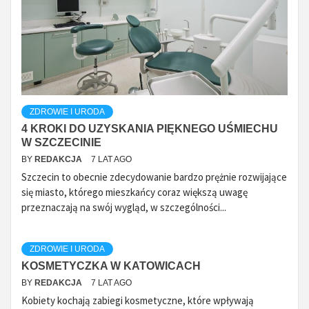
ZDROWIE I URODA
4 KROKI DO UZYSKANIA PIĘKNEGO UŚMIECHU
W SZCZECINIE
BY
REDAKCJA
7 LAT AGO
Szczecin to obecnie zdecydowanie bardzo prężnie rozwijające
się miasto, którego mieszkańcy coraz większą uwagę
przeznaczają na swój wygląd, w szczególności...
ZDROWIE I URODA
KOSMETYCZKA W KATOWICACH
BY
REDAKCJA
7 LAT AGO
Kobiety kochają zabiegi kosmetyczne, które wpływają