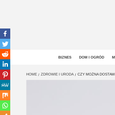
Skip
to
content
INWEN
PORTAL OGÓLNOTEMATYCZNY
BIZNES
DOM I OGRÓD
M
HOME
ZDROWIE I URODA
CZY MOŻNA DOSTAW