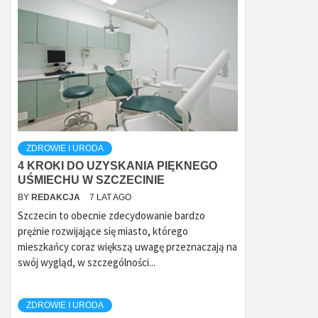
ZDROWIE I URODA
4 KROKI DO UZYSKANIA PIĘKNEGO
UŚMIECHU W SZCZECINIE
BY
REDAKCJA
7 LAT AGO
Szczecin to obecnie zdecydowanie bardzo
prężnie rozwijające się miasto, którego
mieszkańcy coraz większą uwagę przeznaczają na
swój wygląd, w szczególności...
ZDROWIE I URODA