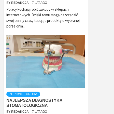
BY
REDAKCJA
7 LAT AGO
Polacy kochają robić zakupy w sklepach
internetowych. Dzięki temu mogą oszczędzić
swój cenny czas, kupując produkty o wybranej
porze dnia...
ZDROWIE I URODA
NAJLEPSZA DIAGNOSTYKA
STOMATOLOGICZNA
BY
REDAKCJA
7 LAT AGO