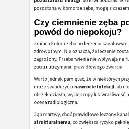
pozostałości miazgi
lub krwi podczas lecz
pozostaną w komorze zęba, mogą z czasem 
Czy ciemnienie zęba p
powód do niepokoju?
Zmiana koloru zęba po leczeniu kanałowym
zdrowotnym. Nie oznacza, że leczenie zosta
zagrożony. Przebarwienia nie wpływają na f
żuciu i utrzymaniu prawidłowego zwarcia.
Warto jednak pamiętać, że w niektórych prz
może świadczyć o
nawrocie infekcji
lub ni
obrzęk dziąsła, wyciek ropy lub wrażliwość 
ocena radiologiczna.
Ząb martwy, choć prawidłowo leczony kana
strukturalnemu
, co zwiększa ryzyko pęknię