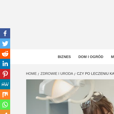
Skip
to
content
INWEN
PORTAL OGÓLNOTEMATYCZNY
BIZNES
DOM I OGRÓD
M
HOME
ZDROWIE I URODA
CZY PO LECZENIU K