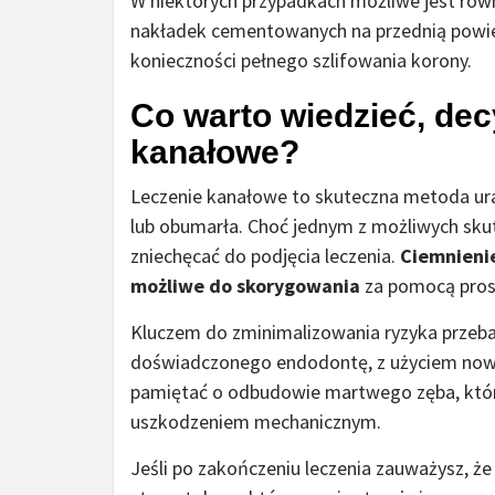
W niektórych przypadkach możliwe jest ró
nakładek cementowanych na przednią powier
konieczności pełnego szlifowania korony.
Co warto wiedzieć, dec
kanałowe?
Leczenie kanałowe to skuteczna metoda ur
lub obumarła. Choć jednym z możliwych sku
zniechęcać do podjęcia leczenia.
Ciemnienie
możliwe do skorygowania
za pomocą pros
Kluczem do zminimalizowania ryzyka przeba
doświadczonego endodontę, z użyciem nowo
pamiętać o odbudowie martwego zęba, która
uszkodzeniem mechanicznym.
Jeśli po zakończeniu leczenia zauważysz, że 