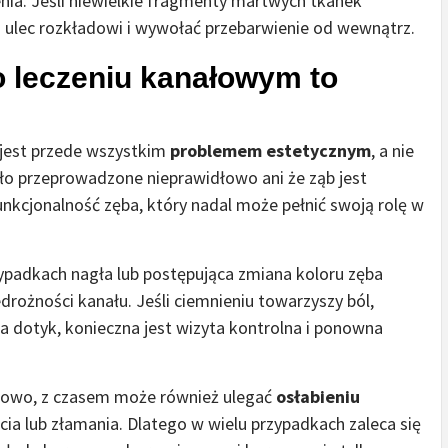
enia. Jeśli niewielkie fragmenty martwych tkanek
ulec rozkładowi i wywołać przebarwienie od wewnątrz.
o leczeniu kanałowym to
 jest przede wszystkim
problemem estetycznym
, a nie
ło przeprowadzone nieprawidłowo ani że ząb jest
unkcjonalność zęba, który nadal może pełnić swoją rolę w
ypadkach nagła lub postępująca zmiana koloru zęba
edrożności kanału. Jeśli ciemnieniu towarzyszy ból,
na dotyk, konieczna jest wizyta kontrolna i ponowna
łowo, z czasem może również ulegać
osłabieniu
cia lub złamania. Dlatego w wielu przypadkach zaleca się