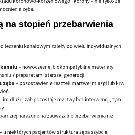
ładu koronowo-korzeniowego i korony – nie tylko ze
mocnienia zęba.
ą na stopień przebarwienia
po leczeniu kanałowym zależy od wielu indywidualnych
 kanału
– nowoczesne, biokompatybilne materiały
niu z preparatami starszej generacji.
a zęba
– pozostawienie resztek martwej miazgi lub krwi
wień.
– im dłużej ząb pozostaje martwy bez interwencji, tym
y.
bardziej narażone na zauważalne przebarwienia niż
– u niektórych pacjentów struktura zęba szybciej