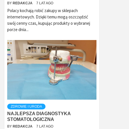
BY
REDAKCJA
7 LAT AGO
Polacy kochają robić zakupy w sklepach
internetowych. Dzięki temu mogą oszczędzić
swój cenny czas, kupując produkty o wybranej
porze dnia...
ZDROWIE I URODA
NAJLEPSZA DIAGNOSTYKA
STOMATOLOGICZNA
BY
REDAKCJA
7 LAT AGO