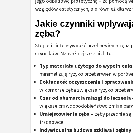
jego odbudowę protetyczną – za pomocą wk
względów estetycznych, ale również dla wz
Jakie czynniki wpływaj
zęba?
Stopień i intensywność przebarwienia zęba 
czynników. Najważniejsze z nich to:
Typ materiału użytego do wypełnienia
minimalizują ryzyko przebarwień w porówna
Dokładność oczyszczenia i opracowani
w komorze zęba zwiększa ryzyko przebar
Czas od obumarcia miazgi do leczenia
większe prawdopodobieństwo zmian barw
Umiejscowienie zęba
– zęby przednie są 
trzonowce.
Indywidualna budowa szkliwa i zębiny