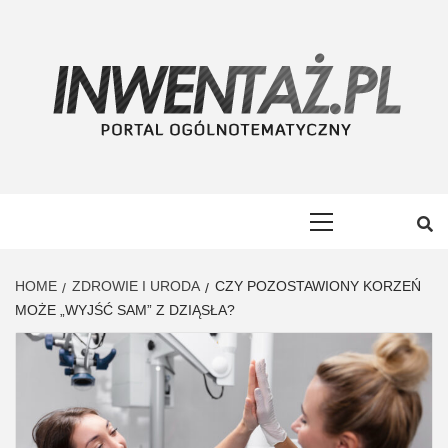
Skip
to
content
INWENTAŻ
PORTAL OGÓLNOTEMATYCZNY
Primary
Menu
HOME
ZDROWIE I URODA
CZY POZOSTAWIONY KORZEŃ
MOŻE „WYJŚĆ SAM” Z DZIĄSŁA?