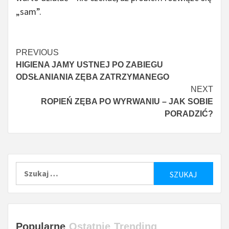
„sam”.
Czytaj
PREVIOUS
HIGIENA JAMY USTNEJ PO ZABIEGU
więcej
ODSŁANIANIA ZĘBA ZATRZYMANEGO
NEXT
ROPIEŃ ZĘBA PO WYRWANIU – JAK SOBIE
PORADZIĆ?
Szukaj:
Popularne
Ostatnie
Trending