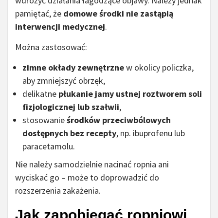
wdrożyć działania łagodzące objawy. Należy jednak
pamiętać, że
domowe środki nie zastąpią
interwencji medycznej
.
Można zastosować:
zimne okłady zewnętrzne
w okolicy policzka,
aby zmniejszyć obrzęk,
delikatne
płukanie jamy ustnej roztworem soli
fizjologicznej lub szałwii
,
stosowanie
środków przeciwbólowych
dostępnych bez recepty
, np. ibuprofenu lub
paracetamolu.
Nie należy samodzielnie nacinać ropnia ani
wyciskać go – może to doprowadzić do
rozszerzenia zakażenia.
Jak zapobiegać ropniowi