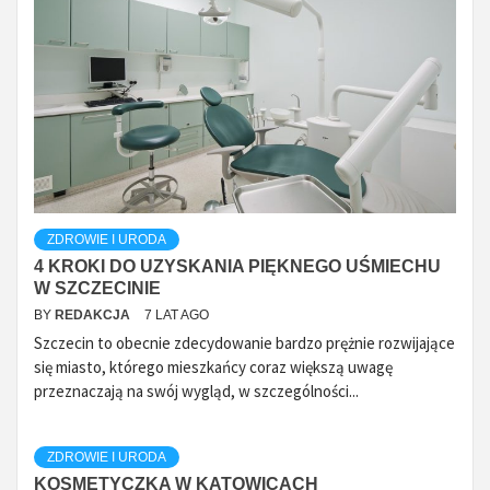
ZDROWIE I URODA
4 KROKI DO UZYSKANIA PIĘKNEGO UŚMIECHU
W SZCZECINIE
BY
REDAKCJA
7 LAT AGO
Szczecin to obecnie zdecydowanie bardzo prężnie rozwijające
się miasto, którego mieszkańcy coraz większą uwagę
przeznaczają na swój wygląd, w szczególności...
ZDROWIE I URODA
KOSMETYCZKA W KATOWICACH