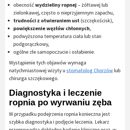
obecność
wydzieliny ropnej
– żółtawej lub
zielonkawej, często o nieprzyjemnym zapachu,
trudności z otwieraniem ust
(szczękościsk),
powiększenie węzłów chłonnych
,
podwyższona temperatura ciała lub stan
podgorączkowy,
ogólne złe samopoczucie i osłabienie.
Wystąpienie tych objawów wymaga
natychmiastowej wizyty u
stomatolog Chorzów
lub
chirurga szczękowego.
Diagnostyka i leczenie
ropnia po wyrwaniu zęba
W przypadku podejrzenia ropnia konieczna jest
szybka diagnostyka i podjęcie leczenia. Lekarz
przeprowadza dokładne badanie kliniczne oraz, w