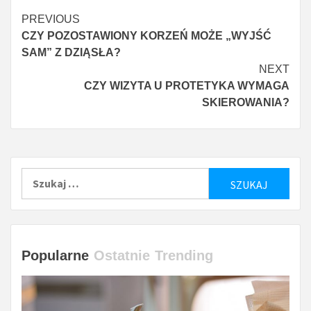
Czytaj
PREVIOUS
CZY POZOSTAWIONY KORZEŃ MOŻE „WYJŚĆ
więcej
SAM” Z DZIĄSŁA?
NEXT
CZY WIZYTA U PROTETYKA WYMAGA
SKIEROWANIA?
Szukaj:
Popularne
Ostatnie
Trending