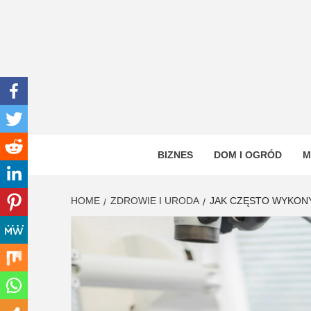
Skip
to
content
INWEN
PORTAL OGÓLNOTEMATYCZNY
BIZNES
DOM I OGRÓD
M
HOME
ZDROWIE I URODA
JAK CZĘSTO WYKONY