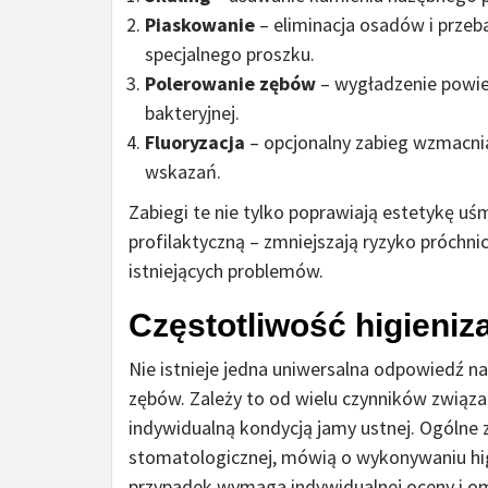
Piaskowanie
– eliminacja osadów i przeb
specjalnego proszku.
Polerowanie zębów
– wygładzenie powier
bakteryjnej.
Fluoryzacja
– opcjonalny zabieg wzmacnia
wskazań.
Zabiegi te nie tylko poprawiają estetykę uś
profilaktyczną – zmniejszają ryzyko próchni
istniejących problemów.
Częstotliwość higieniza
Nie istnieje jedna uniwersalna odpowiedź na
zębów. Zależy to od wielu czynników związa
indywidualną kondycją jamy ustnej. Ogólne z
stomatologicznej, mówią o wykonywaniu hig
przypadek wymaga indywidualnej oceny i om