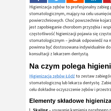
Higienizacja zębów to profesjonalny zabieg
stomatologicznym, mający na celu usunięci
powierzchniowych. Choć powszechnie kojarzy
jest zapobieganie chorobom przyzębia i wspi
częstotliwość higienizacji pojawia się częs
stomatologicznym – jednak odpowiedź na nie
powinna być dostosowana indywidualnie do 
konsultacji z lekarzem dentystą.
Na czym polega higien
Higienizacja zębów Łódź
to zestaw zabiegów
stomatologiczną lub lekarza dentystę. Zabi
celu dokładne oczyszczenie zębów i przes
Elementy składowe higieniza
Skaling
– usuwanie kamienia nazębnego p