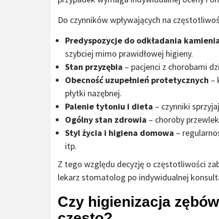
Do czynników wpływających na częstotliwość
Predyspozycje do odkładania kamieni
szybciej mimo prawidłowej higieny.
Stan przyzębia
– pacjenci z chorobami d
Obecność uzupełnień protetycznych
– 
płytki nazębnej.
Palenie tytoniu i dieta
– czynniki sprzyj
Ogólny stan zdrowia
– choroby przewlek
Styl życia i higiena domowa
– regularno
itp.
Z tego względu decyzję o częstotliwości z
lekarz stomatolog po indywidualnej konsulta
Czy higienizacja zębó
często?