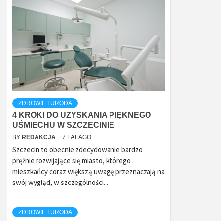
ZDROWIE I URODA
4 KROKI DO UZYSKANIA PIĘKNEGO
UŚMIECHU W SZCZECINIE
BY
REDAKCJA
7 LAT AGO
Szczecin to obecnie zdecydowanie bardzo
prężnie rozwijające się miasto, którego
mieszkańcy coraz większą uwagę przeznaczają na
swój wygląd, w szczególności...
ZDROWIE I URODA