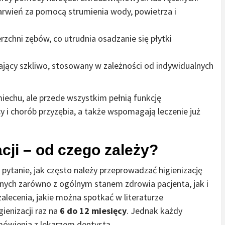
arwień za pomocą strumienia wody, powietrza i
zchni zębów, co utrudnia osadzanie się płytki
jący szkliwo, stosowany w zależności od indywidualnych
miechu, ale przede wszystkim pełnią funkcję
cy i chorób przyzębia, a także wspomagają leczenie już
cji – od czego zależy?
 pytanie, jak często należy przeprowadzać higienizację
nych zarówno z ogólnym stanem zdrowia pacjenta, jak i
alecenia, jakie można spotkać w literaturze
ienizacji raz na
6 do 12 miesięcy
. Jednak każdy
ówienia z lekarzem dentystą.