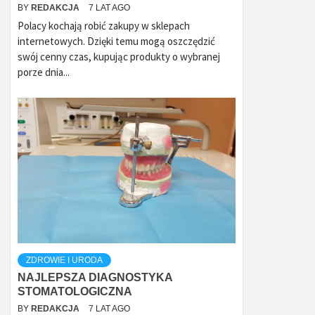
BY
REDAKCJA
7 LAT AGO
Polacy kochają robić zakupy w sklepach
internetowych. Dzięki temu mogą oszczędzić
swój cenny czas, kupując produkty o wybranej
porze dnia...
ZDROWIE I URODA
NAJLEPSZA DIAGNOSTYKA
STOMATOLOGICZNA
BY
REDAKCJA
7 LAT AGO