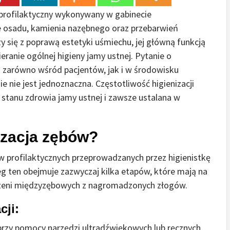
 profilaktyczny wykonywany w gabinecie
e osadu, kamienia nazębnego oraz przebarwień
 się z poprawą estetyki uśmiechu, jej główną funkcją
eranie ogólnej higieny jamy ustnej. Pytanie o
to zarówno wśród pacjentów, jak i w środowisku
 nie jest jednoznaczna. Częstotliwość higienizacji
stanu zdrowia jamy ustnej i zawsze ustalana w
izacja zębów?
 profilaktycznych przeprowadzanych przez higienistkę
eg ten obejmuje zazwyczaj kilka etapów, które mają na
trzeni międzyzębowych z nagromadzonych złogów.
cji:
rzy pomocy narzędzi ultradźwiękowych lub ręcznych.