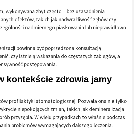
ym, wykonywana zbyt często – bez uzasadnienia
nych efektów, takich jak nadwrażliwość zębów czy
czególności nadmiernego piaskowania lub nieprawidłowo
enizacji powinna być poprzedzona konsultacją
nić, czy istnieją wskazania do częstszych zabiegów, a
ntensywność postępowania.
 w kontekście zdrowia jamy
tów profilaktyki stomatologicznej. Pozwala ona nie tylko
ykrycie niepokojących zmian, takich jak demineralizacja
horób przyzębia. W wielu przypadkach to właśnie podczas
znania problemów wymagających dalszego leczenia.