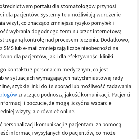
pośrednictwem portalu dla stomatologów przynosi
k i dla pacjentów. Systemy te umożliwiają wdrożenie
 wizyt, co znacząco zmniejsza ryzyko pomyłek i
wość wybrania dogodnego terminu przez internetową
postrzeganą kontrolę nad procesem leczenia. Dodatkowo,
SMS lub e-mail zmniejszają liczbę nieobecności na
wno dla pacjentów, jak i dla efektywności kliniki.
iego kontaktu z personalem medycznym, co jest
lub w sytuacjach wymagających natychmiastowej rady
nline, szybkie linki do teleporad lub możliwość zadawania
tologów
znacząco podnoszą jakość komunikacji. Pacjenci
nformacji i poczucie, że mogą liczyć na wsparcie
dniej wizyty, ale również online.
 personalizacji komunikacji z pacjentami za pomocą
eść informacji wysyłanych do pacjentów, co może