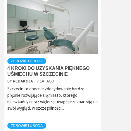
ZDROWIE I URODA
4 KROKI DO UZYSKANIA PIĘKNEGO
UŚMIECHU W SZCZECINIE
BY
REDAKCJA
7 LAT AGO
Szczecin to obecnie zdecydowanie bardzo
prężnie rozwijające się miasto, którego
mieszkańcy coraz większą uwagę przeznaczają na
swój wygląd, w szczególności...
ZDROWIE I URODA