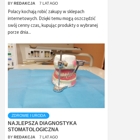
BY
REDAKCJA
7 LAT AGO
Polacy kochają robić zakupy w sklepach
internetowych. Dzięki temu mogą oszczędzić
swój cenny czas, kupując produkty o wybranej
porze dnia...
ZDROWIE I URODA
NAJLEPSZA DIAGNOSTYKA
STOMATOLOGICZNA
BY
REDAKCJA
7 LAT AGO