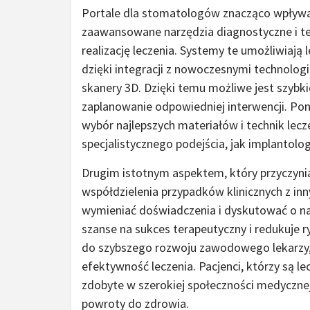
Portale dla stomatologów znacząco wpływaj
zaawansowane narzędzia diagnostyczne i ter
realizację leczenia. Systemy te umożliwiają
dzięki integracji z nowoczesnymi technolog
skanery 3D. Dzięki temu możliwe jest szybk
zaplanowanie odpowiedniej interwencji. Po
wybór najlepszych materiałów i technik lec
specjalistycznego podejścia, jak implantolog
Drugim istotnym aspektem, który przyczynia 
współdzielenia przypadków klinicznych z inn
wymieniać doświadczenia i dyskutować o na
szanse na sukces terapeutyczny i redukuje ry
do szybszego rozwoju zawodowego lekarzy, 
efektywność leczenia. Pacjenci, którzy są l
zdobyte w szerokiej społeczności medycznej,
powroty do zdrowia.