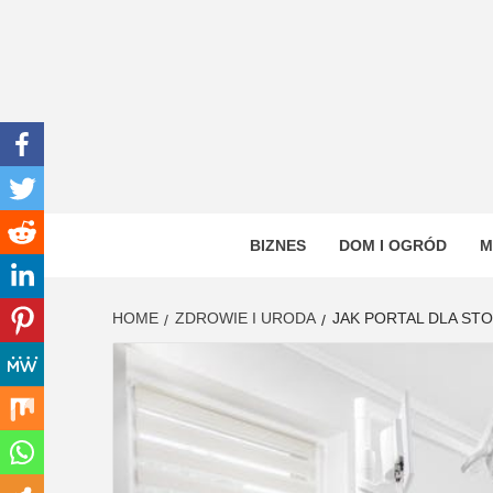
Skip
to
content
INWEN
PORTAL OGÓLNOTEMATYCZNY
BIZNES
DOM I OGRÓD
M
HOME
ZDROWIE I URODA
JAK PORTAL DLA S