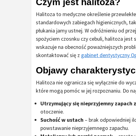
Czym jest halitoza?
Halitoza to medyczne określenie przewlekłe
standardowych zabiegach higienicznych, ta
płukania jamy ustnej. W odróżnieniu od p
spożyciem czosnku czy cebuli, halitoza jest
wskazuje na obecność poważniejszych probl
skontaktować się z
gabinet dentystyczny O
Objawy charakterystycz
Halitoza nie ogranicza się wyłącznie do wyc
które mogą pomóc w jej rozpoznaniu. Do naj
Utrzymujący się nieprzyjemny zapach z
otoczenie.
Suchość w ustach
– brak odpowiedniej ilo
powstawanie nieprzyjemnego zapachu.