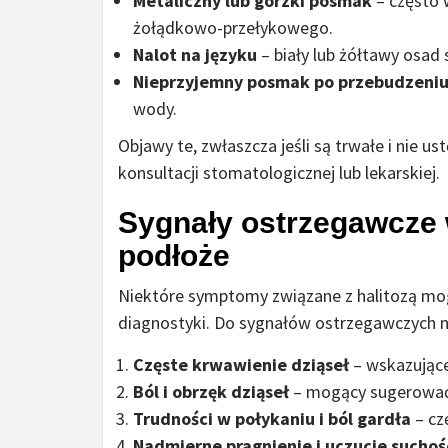
Metaliczny lub gorzki posmak
– często 
żołądkowo-przełykowego.
Nalot na języku
– biały lub żółtawy osad 
Nieprzyjemny posmak po przebudzeni
wody.
Objawy te, zwłaszcza jeśli są trwałe i nie u
konsultacji stomatologicznej lub lekarskiej.
Sygnały ostrzegawcze 
podłoże
Niektóre symptomy związane z halitozą mog
diagnostyki. Do sygnałów ostrzegawczych n
Częste krwawienie dziąseł
– wskazujące
Ból i obrzęk dziąseł
– mogący sugerować
Trudności w połykaniu i ból gardła
– cz
Nadmierne pragnienie i uczucie suchoś