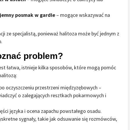
zyjemny posmak w gardle
– mogące wskazywać na
i ze specjalistą, ponieważ halitoza może być jednym z
.
oznać problem?
st łatwa, istnieje kilka sposobów, które mogą pomóc
alitozą:
j po oczyszczeniu przestrzeni międzyzębowych –
iadczyć o zalegających resztkach pokarmowych i
części języka i ocena zapachu powstałego osadu.
yskretne sygnały, takie jak odsuwanie się rozmówców,