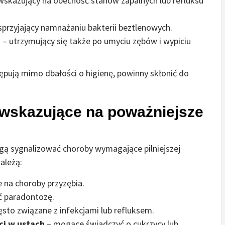
wskazujący na obecność stanów zapalnych lub refluksu
sprzyjający namnażaniu bakterii beztlenowych.
u
– utrzymujący się także po umyciu zębów i wypiciu
stępują mimo dbałości o higienę, powinny skłonić do
wskazujące na poważniejsze
ą sygnalizować choroby wymagające pilniejszej
ależą:
 na choroby przyzębia.
 paradontozę.
ęsto związane z infekcjami lub refluksem.
ci w ustach
– mogące świadczyć o cukrzycy lub