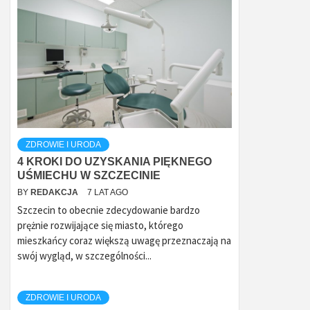
ZDROWIE I URODA
4 KROKI DO UZYSKANIA PIĘKNEGO
UŚMIECHU W SZCZECINIE
BY
REDAKCJA
7 LAT AGO
Szczecin to obecnie zdecydowanie bardzo
prężnie rozwijające się miasto, którego
mieszkańcy coraz większą uwagę przeznaczają na
swój wygląd, w szczególności...
ZDROWIE I URODA