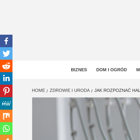
Skip
to
content
INWEN
PORTAL OGÓLNOTEMATYCZNY
BIZNES
DOM I OGRÓD
M
HOME
ZDROWIE I URODA
JAK ROZPOZNAĆ HAL