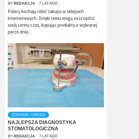
BY
REDAKCJA
7 LAT AGO
Polacy kochają robić zakupy w sklepach
internetowych. Dzięki temu mogą oszczędzić
swój cenny czas, kupując produkty o wybranej
porze dnia...
ZDROWIE I URODA
NAJLEPSZA DIAGNOSTYKA
STOMATOLOGICZNA
BY
REDAKCJA
7 LAT AGO