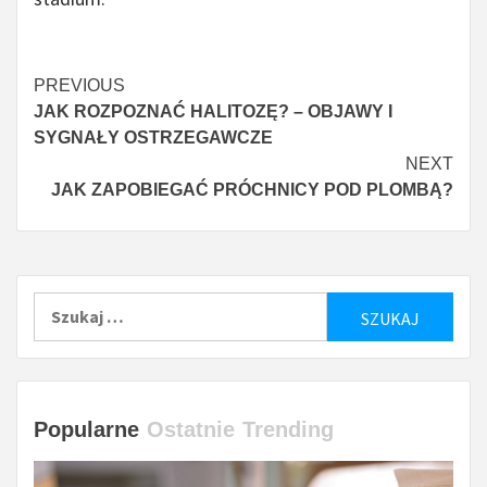
Czytaj
PREVIOUS
JAK ROZPOZNAĆ HALITOZĘ? – OBJAWY I
więcej
SYGNAŁY OSTRZEGAWCZE
NEXT
JAK ZAPOBIEGAĆ PRÓCHNICY POD PLOMBĄ?
Szukaj:
Popularne
Ostatnie
Trending