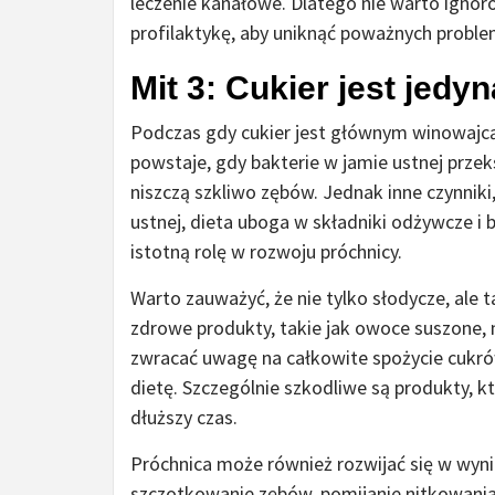
leczenie kanałowe. Dlatego nie warto ignor
profilaktykę, aby uniknąć poważnych probl
Mit 3: Cukier jest jed
Podczas gdy cukier jest głównym winowajcą, 
powstaje, gdy bakterie w jamie ustnej prze
niszczą szkliwo zębów. Jednak inne czynniki,
ustnej, dieta uboga w składniki odżywcze i 
istotną rolę w rozwoju próchnicy.
Warto zauważyć, że nie tylko słodycze, ale
zdrowe produkty, takie jak owoce suszone, m
zwracać uwagę na całkowite spożycie cuk
dietę. Szczególnie szkodliwe są produkty, kt
dłuższy czas.
Próchnica może również rozwijać się w wyni
szczotkowanie zębów, pomijanie nitkowania 