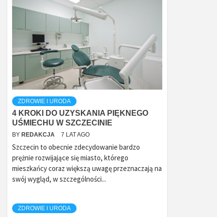
ZDROWIE I URODA
4 KROKI DO UZYSKANIA PIĘKNEGO
UŚMIECHU W SZCZECINIE
BY
REDAKCJA
7 LAT AGO
Szczecin to obecnie zdecydowanie bardzo
prężnie rozwijające się miasto, którego
mieszkańcy coraz większą uwagę przeznaczają na
swój wygląd, w szczególności...
ZDROWIE I URODA