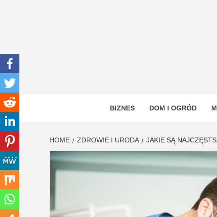
Skip
to
content
INWEN
PORTAL OGÓLNOTEMATYCZNY
BIZNES
DOM I OGRÓD
M
HOME
ZDROWIE I URODA
JAKIE SĄ NAJCZĘST