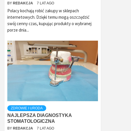
BY
REDAKCJA
7 LAT AGO
Polacy kochają robić zakupy w sklepach
internetowych. Dzięki temu mogą oszczędzić
swój cenny czas, kupując produkty o wybranej
porze dnia...
ZDROWIE I URODA
NAJLEPSZA DIAGNOSTYKA
STOMATOLOGICZNA
BY
REDAKCJA
7 LAT AGO