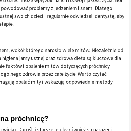
u dzieci może wpływać na ich rozwój i jakość życia. Ból
, powodować problemy z jedzeniem i snem. Dlatego
ustnej swoich dzieci i regularnie odwiedzali dentystę, aby
etapie.
em, wokół którego narosło wiele mitów. Niezależnie od
a higiena jamy ustnej oraz zdrowa dieta są kluczowe dla
nie faktów i obalenie mitów dotyczących próchnicy
ogólnego zdrowia przez całe życie. Warto czytać
omagają obalać mity i wskazują odpowiednie metody
e na próchnicę?
wieku. Dorośli i starsze osoby również są narażeni,