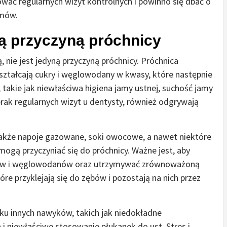
ować regularnych wizyt kontrolnych i powinno się dbać o
emów.
yną przyczyną próchnicy
nie jest jedyną przyczyną próchnicy. Próchnica
kształcają cukry i węglowodany w kwasy, które następnie
 takie jak niewłaściwa higiena jamy ustnej, suchość jamy
brak regularnych wizyt u dentysty, również odgrywają
 także napoje gazowane, soki owocowe, a nawet niektóre
ogą przyczyniać się do próchnicy. Ważne jest, aby
rów i węglowodanów oraz utrzymywać zrównoważoną
óre przyklejają się do zębów i pozostają na nich przez
ku innych nawyków, takich jak niedokładne
i niewłaściwe stosowanie płukanek do ust. Stres i