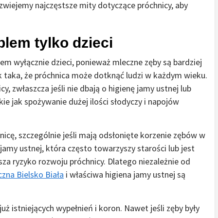
wiejemy najczęstsze mity dotyczące próchnicy, aby
blem tylko dzieci
mem wyłącznie dzieci, ponieważ mleczne zęby są bardziej
k taka, że próchnica może dotknąć ludzi w każdym wieku.
y, zwłaszcza jeśli nie dbają o higienę jamy ustnej lub
kie jak spożywanie dużej ilości słodyczy i napojów
icę, szczególnie jeśli mają odsłonięte korzenie zębów w
jamy ustnej, która często towarzyszy starości lub jest
a ryzyko rozwoju próchnicy. Dlatego niezależnie od
czna Bielsko Biała
i właściwa higiena jamy ustnej są
ż istniejących wypełnień i koron. Nawet jeśli zęby były