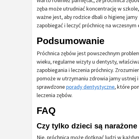
Warto również pamiętać, że próchnica zębów 
zęba może utrudniać koncentrację w szkole
ważne jest, aby rodzice dbali o higienę jamy 
zapobiegać i leczyć próchnicę na wczesnym 
Podsumowanie
Próchnica zębów jest powszechnym problem
wieku, regularne wizyty u dentysty, właściw
zapobiegania i leczenia próchnicy. Zrozumie
pomoże w utrzymaniu zdrowia jamy ustnej i 
sprawdzone
porady dentystyczne
, które p
leczenia zębów.
FAQ
Czy tylko dzieci są narażon
Nie, próchnica może dotknąć ludzi w każdym 