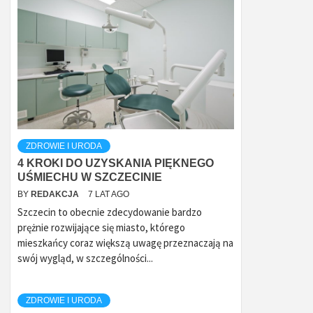
ZDROWIE I URODA
4 KROKI DO UZYSKANIA PIĘKNEGO
UŚMIECHU W SZCZECINIE
BY
REDAKCJA
7 LAT AGO
Szczecin to obecnie zdecydowanie bardzo
prężnie rozwijające się miasto, którego
mieszkańcy coraz większą uwagę przeznaczają na
swój wygląd, w szczególności...
ZDROWIE I URODA