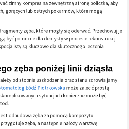
wać zimny kompres na zewnętrzną stronę policzka, aby
ch, gorących lub ostrych pokarmów, które mogą
fragmenty zęba, które mogły się oderwać. Przechowuj je
ogą być pomocne dla dentysty w procesie rekonstrukcji
 specjalisty są kluczowe dla skutecznego leczenia
o zęba poniżej linii dziąsła
a zależy od stopnia uszkodzenia oraz stanu zdrowia jamy
stomatolog Łódź Piotrkowska
może zalecić prostą
j skomplikowanych sytuacjach konieczne może być
tod.
a jest odbudowa zęba za pomocą kompozytu
i przygotuje zęba, a następnie nałoży warstwę