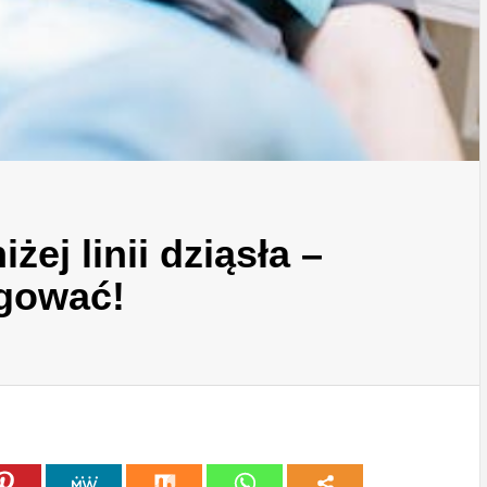
ej linii dziąsła –
agować!