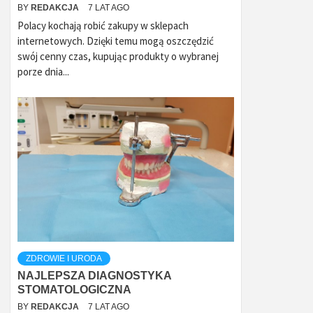
BY
REDAKCJA
7 LAT AGO
Polacy kochają robić zakupy w sklepach
internetowych. Dzięki temu mogą oszczędzić
swój cenny czas, kupując produkty o wybranej
porze dnia...
ZDROWIE I URODA
NAJLEPSZA DIAGNOSTYKA
STOMATOLOGICZNA
BY
REDAKCJA
7 LAT AGO