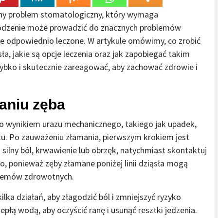
ażny problem stomatologiczny, który wymaga
kodzenie może prowadzić do znacznych problemów
nie odpowiednio leczone. W artykule omówimy, co zrobić
sła, jakie są opcje leczenia oraz jak zapobiegać takim
zybko i skutecznie zareagować, aby zachować zdrowie i
aniu zęba
ęsto wynikiem urazu mechanicznego, takiego jak upadek,
tu. Po zauważeniu złamania, pierwszym krokiem jest
silny ból, krwawienie lub obrzęk, natychmiast skontaktuj
ko, ponieważ zęby złamane poniżej linii dziąsła mogą
oblemów zdrowotnych.
lka działań, aby złagodzić ból i zmniejszyć ryzyko
iepłą wodą, aby oczyścić ranę i usunąć resztki jedzenia.