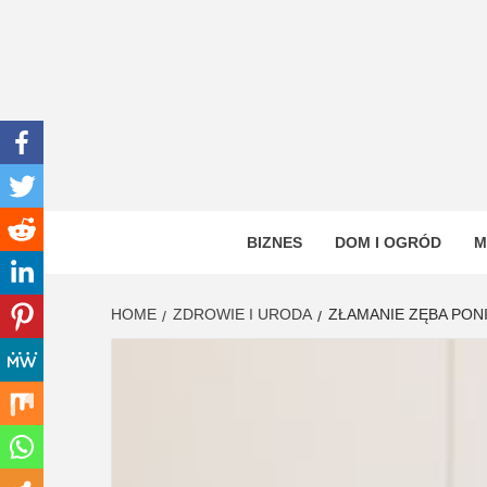
Skip
to
content
INWEN
PORTAL OGÓLNOTEMATYCZNY
BIZNES
DOM I OGRÓD
M
HOME
ZDROWIE I URODA
ZŁAMANIE ZĘBA PONI