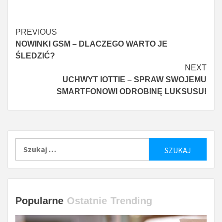
Czytaj
PREVIOUS
NOWINKI GSM – DLACZEGO WARTO JE
więcej
ŚLEDZIĆ?
NEXT
UCHWYT IOTTIE – SPRAW SWOJEMU
SMARTFONOWI ODROBINĘ LUKSUSU!
Szukaj:
Popularne
Ostatnie
Trending