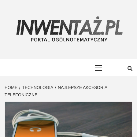
Skip
to
content
INWENTAŻ
PORTAL OGÓLNOTEMATYCZNY
Primary
Menu
HOME
TECHNOLOGIA
NAJLEPSZE AKCESORIA
TELEFONICZNE