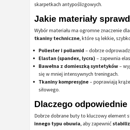
skarpetkach antypoślizgowych.
Jakie materiały sprawdz
Wybór materiału ma ogromne znaczenie dla 
tkaniny techniczne
, które są lekkie, szyb
Poliester i poliamid
– dobrze odprowadzaj
Elastan (spandex, lycra)
– zapewnia elas
Bawełna z domieszką syntetyków
– wyg
się w mniej intensywnych treningach.
Tkaniny kompresyjne
– poprawiają krążen
siłowego.
Dlaczego odpowiednie 
Dobrze dobrane buty to kluczowy element 
innego typu obuwia
, aby zapewnić
stabili