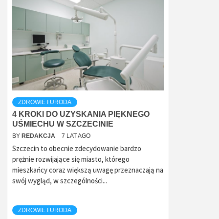
ZDROWIE I URODA
4 KROKI DO UZYSKANIA PIĘKNEGO
UŚMIECHU W SZCZECINIE
BY
REDAKCJA
7 LAT AGO
Szczecin to obecnie zdecydowanie bardzo
prężnie rozwijające się miasto, którego
mieszkańcy coraz większą uwagę przeznaczają na
swój wygląd, w szczególności...
ZDROWIE I URODA