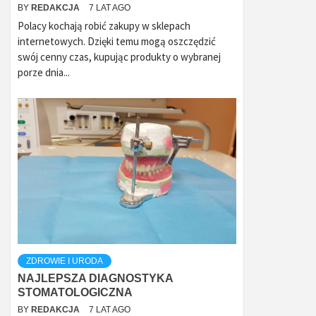
BY
REDAKCJA
7 LAT AGO
Polacy kochają robić zakupy w sklepach
internetowych. Dzięki temu mogą oszczędzić
swój cenny czas, kupując produkty o wybranej
porze dnia...
ZDROWIE I URODA
NAJLEPSZA DIAGNOSTYKA
STOMATOLOGICZNA
BY
REDAKCJA
7 LAT AGO