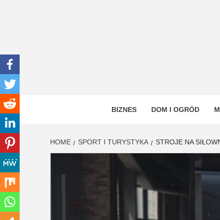
Skip
to
content
INWEN
PORTAL OGÓLNOTEMATYCZNY
BIZNES
DOM I OGRÓD
M
HOME
SPORT I TURYSTYKA
STROJE NA SIŁOW