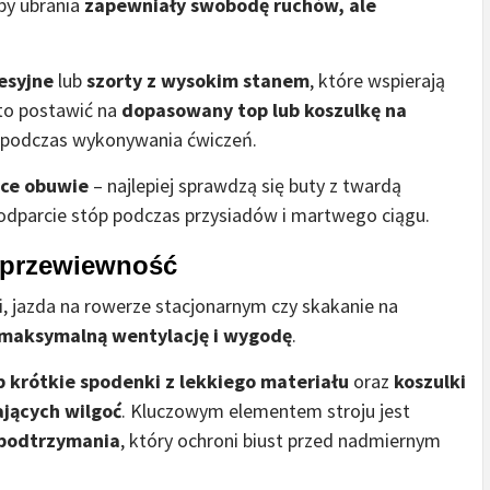
by ubrania
zapewniały swobodę ruchów, ale
esyjne
lub
szorty z wysokim stanem
, które wspierają
rto postawić na
dopasowany top lub koszulkę na
ę podczas wykonywania ćwiczeń.
ące obuwie
– najlepiej sprawdzą się buty z twardą
dparcie stóp podczas przysiadów i martwego ciągu.
i przewiewność
ni, jazda na rowerze stacjonarnym czy skakanie na
maksymalną wentylację i wygodę
.
b krótkie spodenki z lekkiego materiału
oraz
koszulki
ających wilgoć
. Kluczowym elementem stroju jest
 podtrzymania
, który ochroni biust przed nadmiernym