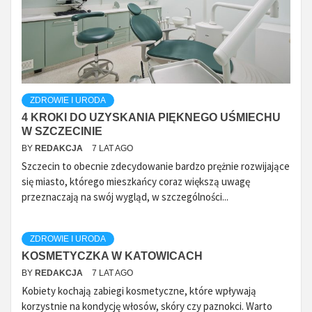
ZDROWIE I URODA
4 KROKI DO UZYSKANIA PIĘKNEGO UŚMIECHU
W SZCZECINIE
BY
REDAKCJA
7 LAT AGO
Szczecin to obecnie zdecydowanie bardzo prężnie rozwijające
się miasto, którego mieszkańcy coraz większą uwagę
przeznaczają na swój wygląd, w szczególności...
ZDROWIE I URODA
KOSMETYCZKA W KATOWICACH
BY
REDAKCJA
7 LAT AGO
Kobiety kochają zabiegi kosmetyczne, które wpływają
korzystnie na kondycję włosów, skóry czy paznokci. Warto