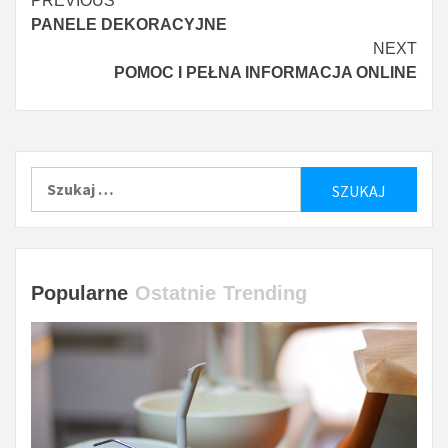
Czytaj
PREVIOUS
PANELE DEKORACYJNE
więcej
NEXT
POMOC I PEŁNA INFORMACJA ONLINE
Szukaj:
Popularne
Ostatnie
Trending