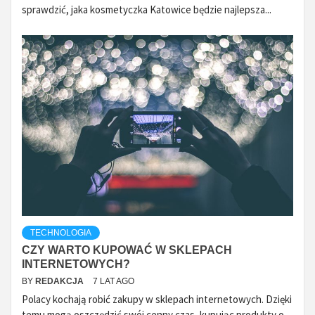
sprawdzić, jaka kosmetyczka Katowice będzie najlepsza...
TECHNOLOGIA
CZY WARTO KUPOWAĆ W SKLEPACH
INTERNETOWYCH?
BY
REDAKCJA
7 LAT AGO
Polacy kochają robić zakupy w sklepach internetowych. Dzięki
temu mogą oszczędzić swój cenny czas, kupując produkty o