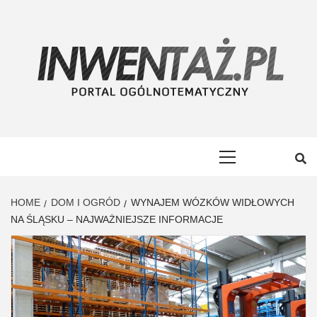
Skip
to
content
INWENTAŻ
PORTAL OGÓLNOTEMATYCZNY
Primary
Menu
HOME
DOM I OGRÓD
WYNAJEM WÓZKÓW WIDŁOWYCH
NA ŚLĄSKU – NAJWAŻNIEJSZE INFORMACJE