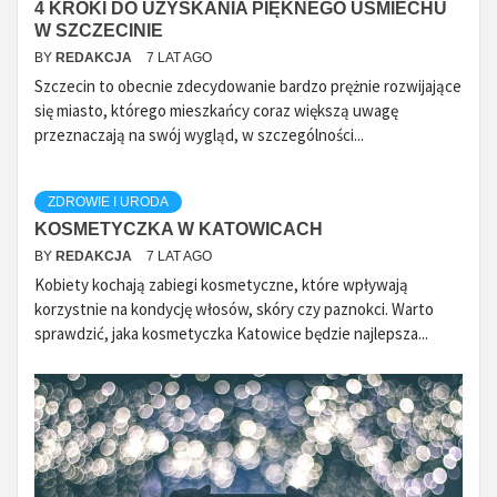
4 KROKI DO UZYSKANIA PIĘKNEGO UŚMIECHU
W SZCZECINIE
BY
REDAKCJA
7 LAT AGO
Szczecin to obecnie zdecydowanie bardzo prężnie rozwijające
się miasto, którego mieszkańcy coraz większą uwagę
przeznaczają na swój wygląd, w szczególności...
ZDROWIE I URODA
KOSMETYCZKA W KATOWICACH
BY
REDAKCJA
7 LAT AGO
Kobiety kochają zabiegi kosmetyczne, które wpływają
korzystnie na kondycję włosów, skóry czy paznokci. Warto
sprawdzić, jaka kosmetyczka Katowice będzie najlepsza...