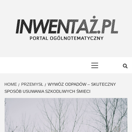
Skip
to
content
INWENTAŻ
PORTAL OGÓLNOTEMATYCZNY
Primary
Menu
HOME
PRZEMYSŁ
WYWÓZ ODPADÓW – SKUTECZNY
SPOSÓB USUWANIA SZKODLIWYCH ŚMIECI