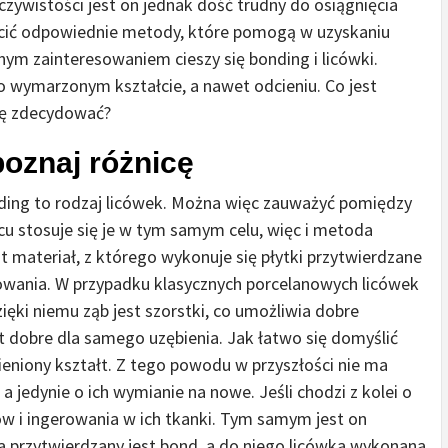
zywistości jest on jednak dość trudny do osiągnięcia
ecić odpowiednie metody, które pomogą w uzyskaniu
ym zainteresowaniem cieszy się bonding i licówki.
 wymarzonym kształcie, a nawet odcieniu. Co jest
się zdecydować?
poznaj różnicę
nding to rodzaj licówek. Można więc zauważyć pomiędzy
u stosuje się je w tym samym celu, więc i metoda
t materiał, z którego wykonuje się płytki przytwierdzane
owania. W przypadku klasycznych porcelanowych licówek
ięki niemu ząb jest szorstki, co umożliwia dobre
byt dobre dla samego uzębienia. Jak łatwo się domyślić
ieniony kształt. Z tego powodu w przyszłości nie ma
 jedynie o ich wymianie na nowe. Jeśli chodzi z kolei o
w i ingerowania w ich tkanki. Tym samym jest on
ba przytwierdzany jest bond, a do niego licówka wykonana