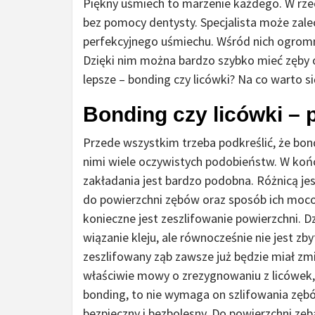
Piękny uśmiech to marzenie każdego. W rzec
bez pomocy dentysty. Specjalista może zal
perfekcyjnego uśmiechu. Wśród nich ogromn
Dzięki nim można bardzo szybko mieć zęby o
lepsze – bonding czy licówki? Na co warto 
Bonding czy licówki – 
Przede wszystkim trzeba podkreślić, że bo
nimi wiele oczywistych podobieństw. W końc
zakładania jest bardzo podobna. Różnicą jes
do powierzchni zębów oraz sposób ich moc
konieczne jest zeszlifowanie powierzchni. Dz
wiązanie kleju, ale równocześnie nie jest z
zeszlifowany ząb zawsze już będzie miał zm
właściwie mowy o zrezygnowaniu z licówek, a
bonding, to nie wymaga on szlifowania zębó
bezpieczny i bezbolesny. Do powierzchni zę