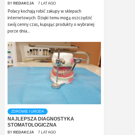
BY
REDAKCJA
7 LAT AGO
Polacy kochają robić zakupy w sklepach
internetowych. Dzięki temu mogą oszczędzić
swój cenny czas, kupując produkty o wybranej
porze dnia...
ZDROWIE I URODA
NAJLEPSZA DIAGNOSTYKA
STOMATOLOGICZNA
BY
REDAKCJA
7 LAT AGO