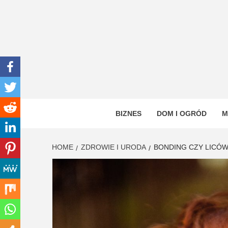
Skip
to
content
INWEN
PORTAL OGÓLNOTEMATYCZNY
BIZNES
DOM I OGRÓD
M
HOME
ZDROWIE I URODA
BONDING CZY LICÓWK