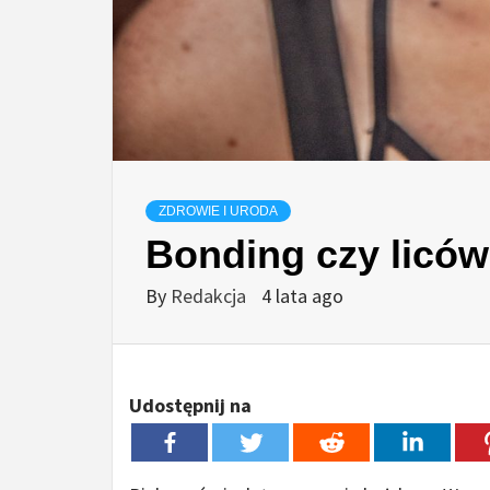
ZDROWIE I URODA
Bonding czy licówk
By
Redakcja
4 lata ago
Udostępnij na