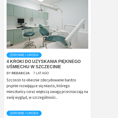
ZDROWIE I URODA
4 KROKI DO UZYSKANIA PIĘKNEGO
UŚMIECHU W SZCZECINIE
BY
REDAKCJA
7 LAT AGO
Szczecin to obecnie zdecydowanie bardzo
prężnie rozwijające się miasto, którego
mieszkańcy coraz większą uwagę przeznaczają na
swój wygląd, w szczególności...
ZDROWIE I URODA