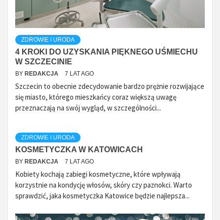
ZDROWIE I URODA
4 KROKI DO UZYSKANIA PIĘKNEGO UŚMIECHU
W SZCZECINIE
BY
REDAKCJA
7 LAT AGO
Szczecin to obecnie zdecydowanie bardzo prężnie rozwijające
się miasto, którego mieszkańcy coraz większą uwagę
przeznaczają na swój wygląd, w szczególności...
ZDROWIE I URODA
KOSMETYCZKA W KATOWICACH
BY
REDAKCJA
7 LAT AGO
Kobiety kochają zabiegi kosmetyczne, które wpływają
korzystnie na kondycję włosów, skóry czy paznokci. Warto
sprawdzić, jaka kosmetyczka Katowice będzie najlepsza...