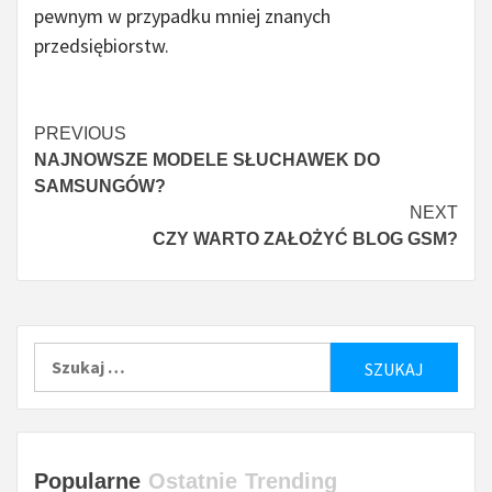
pewnym w przypadku mniej znanych
przedsiębiorstw.
Czytaj
PREVIOUS
NAJNOWSZE MODELE SŁUCHAWEK DO
więcej
SAMSUNGÓW?
NEXT
CZY WARTO ZAŁOŻYĆ BLOG GSM?
Szukaj:
Popularne
Ostatnie
Trending