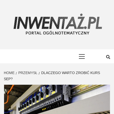
Skip
to
content
INWENTAŻ
PORTAL OGÓLNOTEMATYCZNY
Primary
Menu
HOME
PRZEMYSŁ
DLACZEGO WARTO ZROBIĆ KURS
SEP?