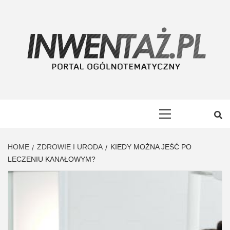
Skip
to
content
INWENTAŻ
PORTAL OGÓLNOTEMATYCZNY
Primary
Menu
HOME
ZDROWIE I URODA
KIEDY MOŻNA JEŚĆ PO
LECZENIU KANAŁOWYM?