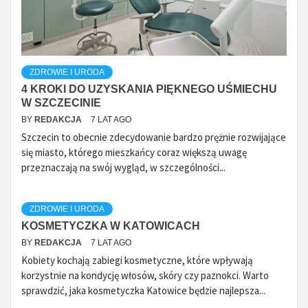
ZDROWIE I URODA
4 KROKI DO UZYSKANIA PIĘKNEGO UŚMIECHU
W SZCZECINIE
BY
REDAKCJA
7 LAT AGO
Szczecin to obecnie zdecydowanie bardzo prężnie rozwijające
się miasto, którego mieszkańcy coraz większą uwagę
przeznaczają na swój wygląd, w szczególności...
ZDROWIE I URODA
KOSMETYCZKA W KATOWICACH
BY
REDAKCJA
7 LAT AGO
Kobiety kochają zabiegi kosmetyczne, które wpływają
korzystnie na kondycję włosów, skóry czy paznokci. Warto
sprawdzić, jaka kosmetyczka Katowice będzie najlepsza...