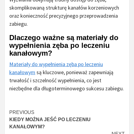
skomplikowaną strukturę kanałów korzeniowych
oraz konieczność precyzyjnego przeprowadzenia
zabiegu.
Dlaczego ważne są materiały do
wypełnienia zęba po leczeniu
kanałowym?
Materiały do wypełnienia zęba po leczeniu
kanałowym
są kluczowe, ponieważ zapewniają
trwałość i szczelność wypełnienia, co jest
niezbędne dla długoterminowego sukcesu zabiegu.
Czytaj
PREVIOUS
KIEDY MOŻNA JEŚĆ PO LECZENIU
więcej
KANAŁOWYM?
NEXT