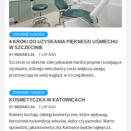
ZDROWIE I URODA
4 KROKI DO UZYSKANIA PIĘKNEGO UŚMIECHU
W SZCZECINIE
BY
REDAKCJA
7 LAT AGO
Szczecin to obecnie zdecydowanie bardzo prężnie rozwijające
się miasto, którego mieszkańcy coraz większą uwagę
przeznaczają na swój wygląd, w szczególności...
ZDROWIE I URODA
KOSMETYCZKA W KATOWICACH
BY
REDAKCJA
7 LAT AGO
Kobiety kochają zabiegi kosmetyczne, które wpływają
korzystnie na kondycję włosów, skóry czy paznokci. Warto
sprawdzić, jaka kosmetyczka Katowice będzie najlepsza...